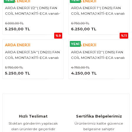
ARDA ENERJİ
ARDA ENERJİ
ARDA ENERJİ 1/2''( DN15) FAN
ARDA ENERJİ 1''( DN25) FAN
COİL MONTAJ KİTİ-ECA vanalı-
COİL MONTAJ KİTİ-ECA vanalı
Mekanik termostatlı
6.000,00 TL
6.750,00 TL
ÜRÜNÜ İNCELE
ÜRÜNÜ İNCELE
5.250,00 TL
6.250,00 TL
%9
%11
YENİ
ARDA ENERJİ
ARDA ENERJİ
ARDA ENERJİ 3/4''( DN20) FAN
ARDA ENERJİ 1/2''( DN15) FAN
COİL MONTAJ KİTİ-ECA vanalı
COİL MONTAJ KİTİ-ECA vanalı
5.750,00 TL
4.750,00 TL
ÜRÜNÜ İNCELE
ÜRÜNÜ İNCELE
5.250,00 TL
4.250,00 TL
Hızlı Teslimat
Sertifika Belgelerimiz
Stoktan gönderim yapılacak
Ürünlerimiz kalite güvence
olan ürünlerde geçerlidir
belgesine sahiptir