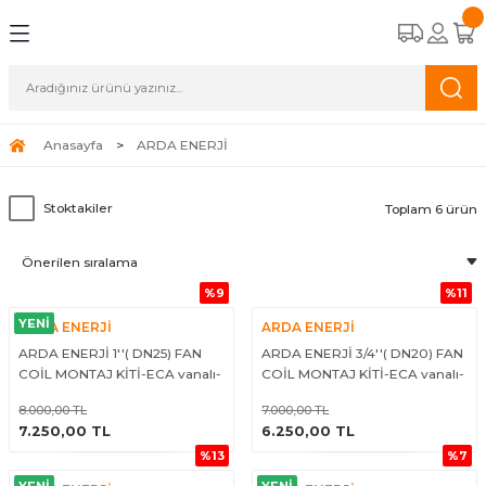
Geri Dön
Geri Dön
Geri Dön
Geri Dön
CİHAZLARI
STEMLERİ
A APAREYLERİ
EMELİ KASET TİPİ FAN COİLLER
OĞUŞMALI KAZANLAR
K HAVA APAREYLERİ
ALAR
Anasayfa
ARDA ENERJİ
TİPİ FAN COİLLER
ERMOSİFONLAR
 HAVA APAREYLERİ
ALAR
Stoktakiler
Toplam 6 ürün
İPİ FAN COİLLER
FBENLER
NALARI
%9
%11
N COİLLER
YENİ
ARDA ENERJİ
ARDA ENERJİ
COİLLER
ARDA ENERJİ 1''( DN25) FAN
ARDA ENERJİ 3/4''( DN20) FAN
COİL MONTAJ KİTİ-ECA vanalı-
COİL MONTAJ KİTİ-ECA vanalı-
Mekanik termostatlı
Mekanik termostatlı
8.000,00 TL
7.000,00 TL
ÜRÜNÜ İNCELE
ÜRÜNÜ İNCELE
7.250,00 TL
6.250,00 TL
%13
%7
YENİ
YENİ