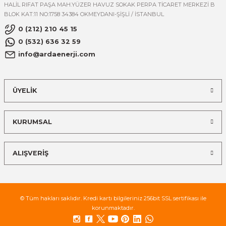
HALİL RIFAT PAŞA MAH.YÜZER HAVUZ SOKAK PERPA TİCARET MERKEZİ B
BLOK KAT:11 NO:1758 34384 OKMEYDANI-ŞİŞLİ / İSTANBUL
0 (212) 210 45 15
0 (532) 636 32 59
info@ardaenerji.com
ÜYELİK
KURUMSAL
ALIŞVERİŞ
© Tüm hakları saklıdır. Kredi kartı bilgileriniz 256bit SSL sertifikası ile
korunmaktadır.