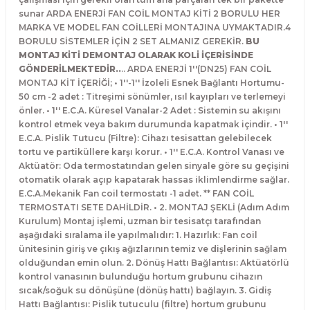
sunar ARDA ENERJİ FAN COİL MONTAJ KİTİ 2 BORULU HER
MARKA VE MODEL FAN COİLLERİ MONTAJINA UYMAKTADIR.4
BORULU SİSTEMLER İÇİN 2 SET ALMANIZ GEREKİR.
BU
MONTAJ KİTİ DEMONTAJ OLARAK KOLİ İÇERİSİNDE
GÖNDERİLMEKTEDİR..
.. ARDA ENERJİ 1''(DN25) FAN COİL
MONTAJ KİT İÇERİĞİ; • 1''-1'' İzoleli Esnek Bağlantı Hortumu-
50 cm -2 adet : Titreşimi sönümler, ısıl kayıpları ve terlemeyi
önler. • 1'' E.C.A. Küresel Vanalar-2 Adet : Sistemin su akışını
kontrol etmek veya bakım durumunda kapatmak içindir. • 1''
E.C.A. Pislik Tutucu (Filtre): Cihazı tesisattan gelebilecek
tortu ve partiküllere karşı korur. • 1'' E.C.A. Kontrol Vanası ve
Aktüatör: Oda termostatından gelen sinyale göre su geçişini
otomatik olarak açıp kapatarak hassas iklimlendirme sağlar.
E.C.A.Mekanik Fan coil termostatı -1 adet. ** FAN COİL
TERMOSTATI SETE DAHİLDİR. • 2. MONTAJ ŞEKLİ (Adım Adım
Kurulum) Montaj işlemi, uzman bir tesisatçı tarafından
aşağıdaki sıralama ile yapılmalıdır: 1. Hazırlık: Fan coil
ünitesinin giriş ve çıkış ağızlarının temiz ve dişlerinin sağlam
olduğundan emin olun. 2. Dönüş Hattı Bağlantısı: Aktüatörlü
kontrol vanasının bulunduğu hortum grubunu cihazın
sıcak/soğuk su dönüşüne (dönüş hattı) bağlayın. 3. Gidiş
Hattı Bağlantısı: Pislik tutuculu (filtre) hortum grubunu