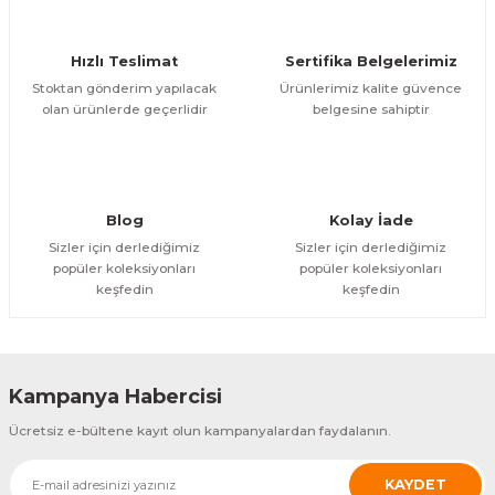
Ürün bilgilerinde hatalar bulunuyor.
Ürün fiyatı diğer sitelerden daha pahalı.
Hızlı Teslimat
Sertifika Belgelerimiz
Bu ürüne benzer farklı alternatifler olmalı.
Stoktan gönderim yapılacak
Ürünlerimiz kalite güvence
olan ürünlerde geçerlidir
belgesine sahiptir
Gönder
Blog
Kolay İade
Sizler için derlediğimiz
Sizler için derlediğimiz
popüler koleksiyonları
popüler koleksiyonları
keşfedin
keşfedin
Kampanya Habercisi
Ücretsiz e-bültene kayıt olun kampanyalardan faydalanın.
KAYDET