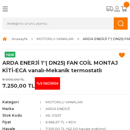
Geri Dön
Geri Dön
Geri Dön
Geri Dön
CİHAZLARI
STEMLERİ
A APAREYLERİ
EMELİ KASET TİPİ FAN COİLLER
OĞUŞMALI KAZANLAR
K HAVA APAREYLERİ
ALAR
Anasayfa
MOTORLU VANALAR
ARDA ENERJİ 1''( DN25) FA
TİPİ FAN COİLLER
ERMOSİFONLAR
 HAVA APAREYLERİ
ALAR
YENİ
ARDA ENERJİ 1''( DN25) FAN COİL MONTAJ
İPİ FAN COİLLER
FBENLER
NALARI
KİTİ-ECA vanalı-Mekanik termostatlı
8.000,00 TL
N COİLLER
%9 İNDİRİM
7.250,00 TL
COİLLER
Kategori
MOTORLU VANALAR
Marka
ARDA ENERJİ
Stok Kodu
AE-0125T
Fiyat
6.666,67 TL + KDV
Havale
7.105,00 TL (%2,00 havale indirimi)