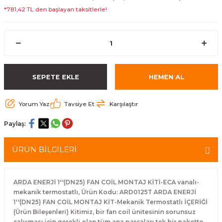
*781,42 TL den başlayan taksitlerle!
SEPETE EKLE
HEMEN AL
Yorum Yaz
Tavsiye Et
Karşılaştır
Paylaş:
ÜRÜN BİLGİLERİ
ARDA ENERJİ 1''(DN25) FAN COİL MONTAJ KİTİ-ECA vanalı-
mekanik termostatlı, Ürün Kodu: ARD0125T ARDA ENERJİ
1''(DN25) FAN COİL MONTAJ KİT-Mekanik Termostatlı İÇERİĞİ
(Ürün Bileşenleri) Kitimiz, bir fan coil ünitesinin sorunsuz
çalışması için gerekli olan tüm ana parçaları tek bir pakette