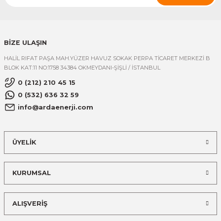
BİZE ULAŞIN
HALİL RIFAT PAŞA MAH.YÜZER HAVUZ SOKAK PERPA TİCARET MERKEZİ B
BLOK KAT:11 NO:1758 34384 OKMEYDANI-ŞİŞLİ / İSTANBUL
0 (212) 210 45 15
0 (532) 636 32 59
info@ardaenerji.com
ÜYELİK
KURUMSAL
ALIŞVERİŞ