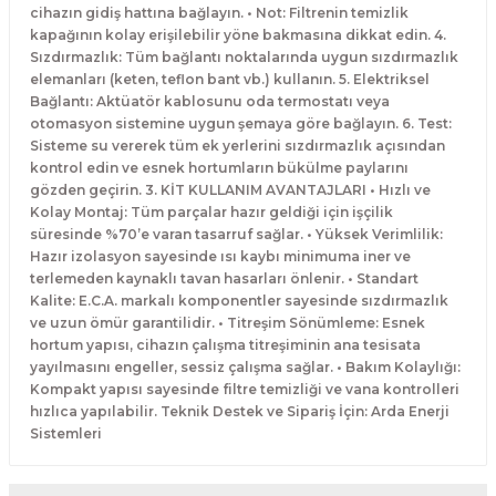
cihazın gidiş hattına bağlayın. • Not: Filtrenin temizlik
kapağının kolay erişilebilir yöne bakmasına dikkat edin. 4.
Sızdırmazlık: Tüm bağlantı noktalarında uygun sızdırmazlık
elemanları (keten, teflon bant vb.) kullanın. 5. Elektriksel
Bağlantı: Aktüatör kablosunu oda termostatı veya
otomasyon sistemine uygun şemaya göre bağlayın. 6. Test:
Sisteme su vererek tüm ek yerlerini sızdırmazlık açısından
kontrol edin ve esnek hortumların bükülme paylarını
gözden geçirin. 3. KİT KULLANIM AVANTAJLARI • Hızlı ve
Kolay Montaj: Tüm parçalar hazır geldiği için işçilik
süresinde %70’e varan tasarruf sağlar. • Yüksek Verimlilik:
Hazır izolasyon sayesinde ısı kaybı minimuma iner ve
terlemeden kaynaklı tavan hasarları önlenir. • Standart
Kalite: E.C.A. markalı komponentler sayesinde sızdırmazlık
ve uzun ömür garantilidir. • Titreşim Sönümleme: Esnek
hortum yapısı, cihazın çalışma titreşiminin ana tesisata
yayılmasını engeller, sessiz çalışma sağlar. • Bakım Kolaylığı:
Kompakt yapısı sayesinde filtre temizliği ve vana kontrolleri
hızlıca yapılabilir. Teknik Destek ve Sipariş İçin: Arda Enerji
Sistemleri