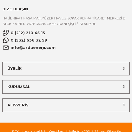
BİZE ULAŞIN
HALİL RIFAT PAŞA MAH.YÜZER HAVUZ SOKAK PERPA TİCARET MERKEZİ B
BLOK KAT:11 NO:1758 34384 OKMEYDANI-ŞİŞLİ / İSTANBUL
0 (212) 210 45 15
0 (532) 636 32 59
info@ardaenerji.com
ÜYELİK
KURUMSAL
ALIŞVERİŞ
© Tüm hakları saklıdır. Kredi kartı bilgileriniz 256bit SSL sertifikası ile