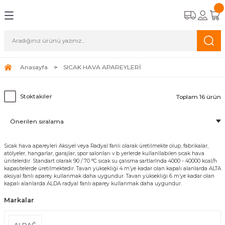
Geri Dön
Geri Dön
Geri Dön
Geri Dön
CİHAZLARI
STEMLERİ
A APAREYLERİ
EMELİ KASET TİPİ FAN COİLLER
OĞUŞMALI KAZANLAR
K HAVA APAREYLERİ
ALAR
Anasayfa
SICAK HAVA APAREYLERİ
TİPİ FAN COİLLER
ERMOSİFONLAR
 HAVA APAREYLERİ
ALAR
Stoktakiler
Toplam 16 ürün
İPİ FAN COİLLER
FBENLER
NALARI
N COİLLER
Sıcak hava apareyleri Aksiyel veya Radyal fanlı olarak üretilmekte olup, fabrikalar,
atölyeler, hangarlar, garajlar, spor salonları v.b yerlerde kullanIlabilen sıcak hava
ünitelerdir. Standart olarak 90 / 70 °C sıcak su çalısma sartlarInda 4000 - 40000 kcal/h
COİLLER
kapasitelerde üretilmektedir. Tavan yüksekliği 4 m’ye kadar olan kapalı alanlarda ALTA
aksiyal fanlı aparey kullanmak daha uygundur. Tavan yüksekliği 6 m’ye kadar olan
kapalı alanlarda ALDA radyal fanlı aparey kullanmak daha uygundur.
Markalar
ALDAĞ