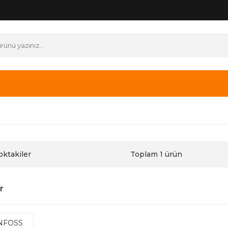
oktakiler
Toplam 1 ürün
r
NFOSS