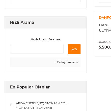
DANF
Hızlı Arama
DANF
ULTRA
KALOR
Hızlı Ürün Arama
6.000,
5.500
Ara
Detaylı Arama
En Populer Olanlar
ARDA ENERJİ 1/2''( DN15) FAN COİL
MONTAJ KİTİ-ECA vanalı