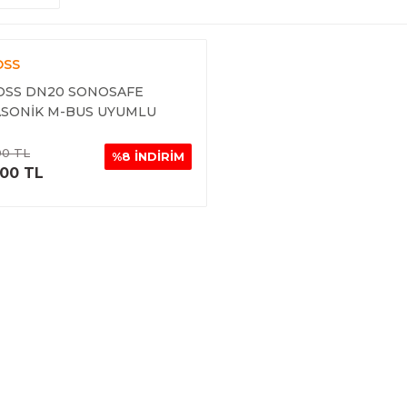
OSS
OSS DN20 SONOSAFE
SONİK M-BUS UYUMLU
İMETRE (ISITMA HATTI )
00 TL
%8 İNDİRİM
ÜRÜNÜ İNCELE
,00 TL