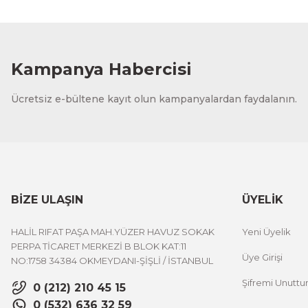
Kampanya Habercisi
Ücretsiz e-bültene kayıt olun kampanyalardan faydalanın.
BİZE ULAŞIN
ÜYELİK
HALİL RIFAT PAŞA MAH.YÜZER HAVUZ SOKAK
Yeni Üyelik
PERPA TİCARET MERKEZİ B BLOK KAT:11
Üye Girişi
NO:1758 34384 OKMEYDANI-ŞİŞLİ / İSTANBUL
Şifremi Unutt
0 (212) 210 45 15
0 (532) 636 32 59