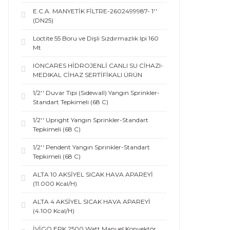
E.C.A. MANYETİK FİLTRE-2602499987- 1''
(DN25)
Loctite 55 Boru ve Dişli Sızdırmazlık Ipi 160
Mt
IONCARES HİDROJENLİ CANLI SU CİHAZI-
MEDIKAL CİHAZ SERTİFİKALI ÜRÜN
1/2'' Duvar Tipi (Sıdewall) Yangın Sprinkler-
Standart Tepkimeli (68 C)
1/2'' Uprıght Yangın Sprinkler-Standart
Tepkimeli (68 C)
1/2'' Pendent Yangın Sprinkler-Standart
Tepkimeli (68 C)
ALTA 10 AKSİYEL SICAK HAVA APAREYİ
(11.000 Kcal/H)
ALTA 4 AKSİYEL SICAK HAVA APAREYİ
(4.100 Kcal/H)
İVİGO EPK 2500 Watt Manuel Konvektör