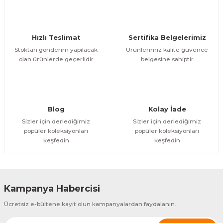
Deneyimini Paylaş
Ürün bilgilerinde hatalar bulunuyor.
Ürün fiyatı diğer sitelerden daha pahalı.
Hızlı Teslimat
Sertifika Belgelerimiz
Bu ürüne benzer farklı alternatifler olmalı.
Stoktan gönderim yapılacak
Ürünlerimiz kalite güvence
olan ürünlerde geçerlidir
belgesine sahiptir
Gönder
Blog
Kolay İade
Sizler için derlediğimiz
Sizler için derlediğimiz
popüler koleksiyonları
popüler koleksiyonları
keşfedin
keşfedin
Kampanya Habercisi
Ücretsiz e-bültene kayıt olun kampanyalardan faydalanın.