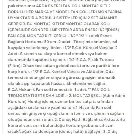
pakette sunar ARDA ENERJİ FAN COİL MONTAJ KİTİ 2
BORULU HER MARKA VE MODEL FAN COİLLERİ MONTAJINA
UYMAKTADIR.4 BORULU SİSTEMLER İÇİN 2 SET ALMANIZ
GEREKİR. BU MONTAJ KİTİ DEMONTAJ OLARAK KOLİ
İÇERİSİNDE GÖNDERİLMEKTEDİR ARDA ENERJİ 1/2''(DN15)
FAN COİL MONTAJ KİT İÇERİĞİ; • 1/2''-1/2'' İzoleli Esnek
Bağlantı Hortumu-50 cm -2 adet : Titreşimi sönümler, ısıl
kayıpları ve terlemeyi önler. • 1/2' E.C.A. Küresel Vanalar-2
Adet : Sistemin su akışını kontrol etmek veya bakım
durumunda kapatmak içindir. • 1/2' E.C.A. Pislik Tutucu
(Filtre): Cihazı tesisattan gelebilecek tortu ve partiküllere
karşı korur. • 1/2' E.C.A. Kontrol Vanası ve Aktüatör: Oda
termostatından gelen sinyale göre su geçişini otomatik
olarak açıp kapatarak hassas iklimlendirme sağlar.
E.C.A.Mekanik Fan coil termostatı -1 adet. ** FAN COİL
TERMOSTATI SETE DAHİLDİR. • 2. MONTAJ ŞEKLİ (Adım Adım
Kurulum) Montaj işlemi, uzman bir tesisatçı tarafından
aşağıdaki sıralama ile yapılmalıdır: 1. Hazırlık: Fan coil
ünitesinin giriş ve çıkış ağızlarının temiz ve dişlerinin sağlam
olduğundan emin olun. 2. Dönüş Hattı Bağlantısı: Aktüatörlü
kontrol vanasının bulunduğu hortum grubunu cihazın
sıcak/soğuk su dönüşüne (dönüş hattı) bağlayın. 3. Gidiş