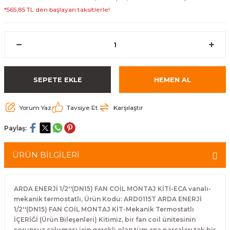
*565,85 TL den başlayan taksitlerle!
SEPETE EKLE
HEMEN AL
Yorum Yaz
Tavsiye Et
Karşılaştır
Paylaş:
ÜRÜN BİLGİLERİ
ARDA ENERJİ 1/2''(DN15) FAN COİL MONTAJ KİTİ-ECA vanalı-
mekanik termostatlı, Ürün Kodu: ARD0115T ARDA ENERJİ
1/2''(DN15) FAN COİL MONTAJ KİT-Mekanik Termostatlı
İÇERİĞİ (Ürün Bileşenleri) Kitimiz, bir fan coil ünitesinin
sorunsuz çalışması için gerekli olan tüm ana parçaları tek bir