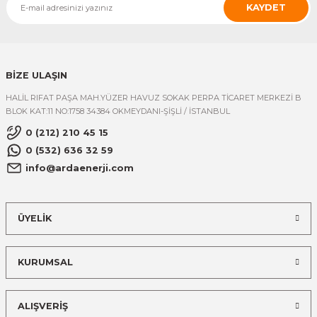
KAYDET
BİZE ULAŞIN
HALİL RIFAT PAŞA MAH.YÜZER HAVUZ SOKAK PERPA TİCARET MERKEZİ B
BLOK KAT:11 NO:1758 34384 OKMEYDANI-ŞİŞLİ / İSTANBUL
0 (212) 210 45 15
0 (532) 636 32 59
info@ardaenerji.com
ÜYELİK
KURUMSAL
ALIŞVERİŞ