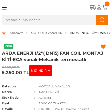
Geri Dön
Geri Dön
Geri Dön
Geri Dön
CİHAZLARI
STEMLERİ
A APAREYLERİ
EMELİ KASET TİPİ FAN COİLLER
OĞUŞMALI KAZANLAR
K HAVA APAREYLERİ
ALAR
Anasayfa
MOTORLU VANALAR
ARDA ENERJİ 1/2''( DN15) 
TİPİ FAN COİLLER
ERMOSİFONLAR
 HAVA APAREYLERİ
ALAR
YENİ
ARDA ENERJİ 1/2''( DN15) FAN COİL MONTAJ
İPİ FAN COİLLER
FBENLER
NALARI
KİTİ-ECA vanalı-Mekanik termostatlı
6.000,00 TL
N COİLLER
%13 İNDİRİM
5.250,00 TL
COİLLER
Kategori
MOTORLU VANALAR
Marka
ARDA ENERJİ
Stok Kodu
AE-0115T
Fiyat
5.000,00 TL + KDV
Havale
5.145,00 TL (%2,00 havale indirimi)