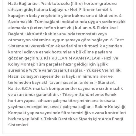
Hattı Bağlantısı: Pislik tutuculu (filtre) hortum grubunu
cihazın gidiş hattına bağlayın. • Not: Filtrenin temizlik
kapağının kolay erişilebilir yöne bakmasına dikkat edin. 4.
Sızdırmazlık: Tüm bağlantı noktalarında uygun sızdırmazlık
elemanları (keten, teflon bant vb.) kullanın. 5. Elektriksel
Bağlantı: Aktüatör kablosunu oda termostatı veya
otomasyon sistemine uygun şemaya göre bağlayın. 6. Test:
Sisteme su vererek tüm ek yerlerini sızdırmazlık açısından
kontrol edin ve esnek hortumların bükülme paylarını
gözden geçirin. 3. KİT KULLANIM AVANTAJLARI • Hızlı ve
Kolay Montaj: Tüm parçalar hazır geldiği için işçilik
süresinde %70’e varan tasarruf sağlar. • Yüksek Verimlilik:
Hazır izolasyon sayesinde ısı kaybı minimuma iner ve
terlemeden kaynaklı tavan hasarları önlenir. • Standart
Kalite: E.C.A. markalı komponentler sayesinde sızdırmazlık
ve uzun ömür garantilidir. • Titreşim Sönümleme: Esnek
hortum yapısı, cihazın çalışma titreşiminin ana tesisata
yayılmasını engeller, sessiz çalışma sağlar. • Bakım Kolaylığı:
Kompakt yapısı sayesinde filtre temizliği ve vana kontrolleri
hızlıca yapılabilir. Teknik Destek ve Sipariş İçin: Arda Enerji
Sistemleri