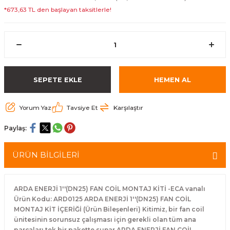
*673,63 TL den başlayan taksitlerle!
SEPETE EKLE
HEMEN AL
Yorum Yaz
Tavsiye Et
Karşılaştır
Paylaş:
ÜRÜN BİLGİLERİ
ARDA ENERJİ 1''(DN25) FAN COİL MONTAJ KİTİ -ECA vanalı
Ürün Kodu: ARD0125 ARDA ENERJİ 1''(DN25) FAN COİL
MONTAJ KİT İÇERİĞİ (Ürün Bileşenleri) Kitimiz, bir fan coil
ünitesinin sorunsuz çalışması için gerekli olan tüm ana
parçaları tek bir pakette sunar ARDA ENERJİ FAN COİL