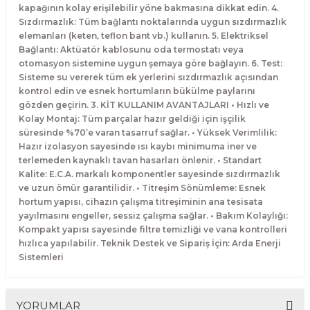
kapağının kolay erişilebilir yöne bakmasına dikkat edin. 4.
Sızdırmazlık: Tüm bağlantı noktalarında uygun sızdırmazlık
elemanları (keten, teflon bant vb.) kullanın. 5. Elektriksel
Bağlantı: Aktüatör kablosunu oda termostatı veya
otomasyon sistemine uygun şemaya göre bağlayın. 6. Test:
Sisteme su vererek tüm ek yerlerini sızdırmazlık açısından
kontrol edin ve esnek hortumların bükülme paylarını
gözden geçirin. 3. KİT KULLANIM AVANTAJLARI • Hızlı ve
Kolay Montaj: Tüm parçalar hazır geldiği için işçilik
süresinde %70’e varan tasarruf sağlar. • Yüksek Verimlilik:
Hazır izolasyon sayesinde ısı kaybı minimuma iner ve
terlemeden kaynaklı tavan hasarları önlenir. • Standart
Kalite: E.C.A. markalı komponentler sayesinde sızdırmazlık
ve uzun ömür garantilidir. • Titreşim Sönümleme: Esnek
hortum yapısı, cihazın çalışma titreşiminin ana tesisata
yayılmasını engeller, sessiz çalışma sağlar. • Bakım Kolaylığı:
Kompakt yapısı sayesinde filtre temizliği ve vana kontrolleri
hızlıca yapılabilir. Teknik Destek ve Sipariş İçin: Arda Enerji
Sistemleri
YORUMLAR