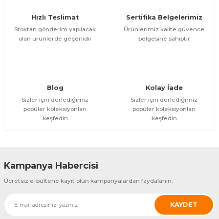
Ürün fiyatı diğer sitelerden daha pahalı.
Hızlı Teslimat
Sertifika Belgelerimiz
Bu ürüne benzer farklı alternatifler olmalı.
Stoktan gönderim yapılacak
Ürünlerimiz kalite güvence
olan ürünlerde geçerlidir
belgesine sahiptir
Gönder
Blog
Kolay İade
Sizler için derlediğimiz
Sizler için derlediğimiz
popüler koleksiyonları
popüler koleksiyonları
keşfedin
keşfedin
Kampanya Habercisi
Ücretsiz e-bültene kayıt olun kampanyalardan faydalanın.
KAYDET