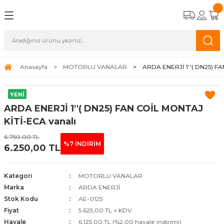
Geri Dön
Geri Dön
Geri Dön
Geri Dön
CİHAZLARI
STEMLERİ
A APAREYLERİ
EMELİ KASET TİPİ FAN COİLLER
OĞUŞMALI KAZANLAR
K HAVA APAREYLERİ
ALAR
Anasayfa
MOTORLU VANALAR
ARDA ENERJİ 1''( DN25) F
TİPİ FAN COİLLER
ERMOSİFONLAR
 HAVA APAREYLERİ
ALAR
YENİ
ARDA ENERJİ 1''( DN25) FAN COİL MONTAJ
İPİ FAN COİLLER
FBENLER
NALARI
KİTİ-ECA vanalı
6.750,00 TL
N COİLLER
%7 İNDİRİM
6.250,00 TL
COİLLER
Kategori
MOTORLU VANALAR
Marka
ARDA ENERJİ
Stok Kodu
AE-0125
Fiyat
5.625,00 TL + KDV
Havale
6.125,00 TL (%2,00 havale indirimi)