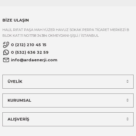
BİZE ULAŞIN
HALİL RIFAT PAŞA MAH.YÜZER HAVUZ SOKAK PERPA TİCARET MERKEZİ B
BLOK KAT:11 NO:1758 34384 OKMEYDANI-ŞİŞLİ / İSTANBUL
0 (212) 210 45 15
0 (532) 636 32 59
info@ardaenerji.com
ÜYELİK
KURUMSAL
ALIŞVERİŞ