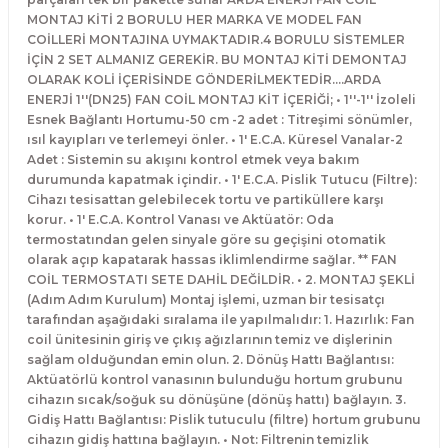
MONTAJ KİTİ 2 BORULU HER MARKA VE MODEL FAN
COİLLERİ MONTAJINA UYMAKTADIR.4 BORULU SİSTEMLER
İÇİN 2 SET ALMANIZ GEREKİR. BU MONTAJ KİTİ DEMONTAJ
OLARAK KOLİ İÇERİSİNDE GÖNDERİLMEKTEDİR....ARDA
ENERJİ 1''(DN25) FAN COİL MONTAJ KİT İÇERİĞİ; • 1''-1'' İzoleli
Esnek Bağlantı Hortumu-50 cm -2 adet : Titreşimi sönümler,
ısıl kayıpları ve terlemeyi önler. • 1' E.C.A. Küresel Vanalar-2
Adet : Sistemin su akışını kontrol etmek veya bakım
durumunda kapatmak içindir. • 1' E.C.A. Pislik Tutucu (Filtre):
Cihazı tesisattan gelebilecek tortu ve partiküllere karşı
korur. • 1' E.C.A. Kontrol Vanası ve Aktüatör: Oda
termostatından gelen sinyale göre su geçişini otomatik
olarak açıp kapatarak hassas iklimlendirme sağlar. ** FAN
COİL TERMOSTATI SETE DAHİL DEĞİLDİR. • 2. MONTAJ ŞEKLİ
(Adım Adım Kurulum) Montaj işlemi, uzman bir tesisatçı
tarafından aşağıdaki sıralama ile yapılmalıdır: 1. Hazırlık: Fan
coil ünitesinin giriş ve çıkış ağızlarının temiz ve dişlerinin
sağlam olduğundan emin olun. 2. Dönüş Hattı Bağlantısı:
Aktüatörlü kontrol vanasının bulunduğu hortum grubunu
cihazın sıcak/soğuk su dönüşüne (dönüş hattı) bağlayın. 3.
Gidiş Hattı Bağlantısı: Pislik tutuculu (filtre) hortum grubunu
cihazın gidiş hattına bağlayın. • Not: Filtrenin temizlik