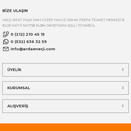
BİZE ULAŞIN
HALİL RIFAT PAŞA MAH.YÜZER HAVUZ SOKAK PERPA TİCARET MERKEZİ B
BLOK KAT:11 NO:1758 34384 OKMEYDANI-ŞİŞLİ / İSTANBUL
0 (212) 210 45 15
0 (532) 636 32 59
info@ardaenerji.com
ÜYELİK
KURUMSAL
ALIŞVERİŞ