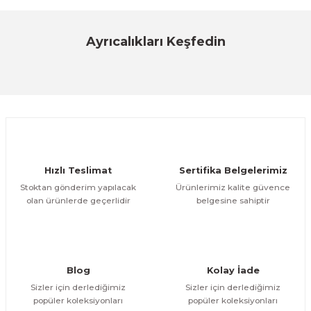
VIESSMANN
Viessmann Vitoclima 050-S/HE Pro+ Serisi 12.000 btu/h Duvar Tipi Split 
Ayrıcalıkları Keşfedin
40.000,00 TL
ÜRÜNÜ İNCELE
38.000,00 TL
%7
VİTAPURE HİDROJENLİ SU MATARASI
2.250,00 TL
ÜRÜNÜ İNCELE
Hızlı Teslimat
Sertifika Belgelerimiz
2.100,00 TL
Stoktan gönderim yapılacak
Ürünlerimiz kalite güvence
olan ürünlerde geçerlidir
belgesine sahiptir
WOONGJIN EVERSKY SU-32 TEZGAH ÜSTÜ SU ARITMA CİHAZI 4 AYLIK F
600,00 TL
ÜRÜNÜ İNCELE
550,00 TL
Blog
Kolay İade
%6
Sizler için derlediğimiz
Sizler için derlediğimiz
popüler koleksiyonları
popüler koleksiyonları