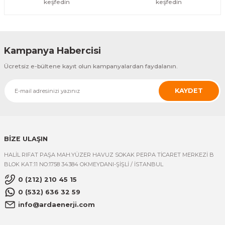
WOONGJIN EVERSKY SU-32CU TEZGAH ÜSTÜ SU ARITMA CİHAZI
keşfedin
keşfedin
8.500,00 TL
ÜRÜNÜ İNCELE
8.000,00 TL
%1
Kampanya Habercisi
IONCARES
Ücretsiz e-bültene kayıt olun kampanyalardan faydalanın.
IONCARES HİDROJENLİ CANLI SU CİHAZI
KAYDET
13.500,00 TL
ÜRÜNÜ İNCELE
13.400,00 TL
DANFOSS
DANFOSS DN20 SONOSAFE ULTRASONİK M-BUS UYUMLU KALORİMETRE 
BİZE ULAŞIN
HALİL RIFAT PAŞA MAH.YÜZER HAVUZ SOKAK PERPA TİCARET MERKEZİ B
6.000,00 TL
ÜRÜNÜ İNCELE
BLOK KAT:11 NO:1758 34384 OKMEYDANI-ŞİŞLİ / İSTANBUL
5.500,00 TL
%10
0 (212) 210 45 15
E.C.A.
0 (532) 636 32 59
ECA 2'' YANGIN VANASI
info@ardaenerji.com