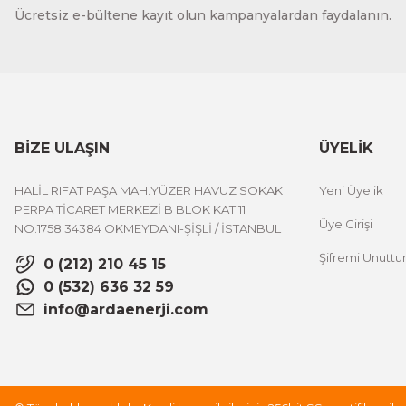
Ücretsiz e-bültene kayıt olun kampanyalardan faydalanın.
BİZE ULAŞIN
ÜYELİK
HALİL RIFAT PAŞA MAH.YÜZER HAVUZ SOKAK
Yeni Üyelik
PERPA TİCARET MERKEZİ B BLOK KAT:11
Üye Girişi
NO:1758 34384 OKMEYDANI-ŞİŞLİ / İSTANBUL
Şifremi Unutt
0 (212) 210 45 15
0 (532) 636 32 59
info@ardaenerji.com