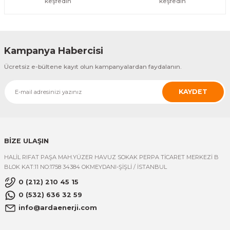
keşfedin
keşfedin
Kampanya Habercisi
Ücretsiz e-bültene kayıt olun kampanyalardan faydalanın.
KAYDET
BİZE ULAŞIN
HALİL RIFAT PAŞA MAH.YÜZER HAVUZ SOKAK PERPA TİCARET MERKEZİ B
BLOK KAT:11 NO:1758 34384 OKMEYDANI-ŞİŞLİ / İSTANBUL
0 (212) 210 45 15
0 (532) 636 32 59
info@ardaenerji.com