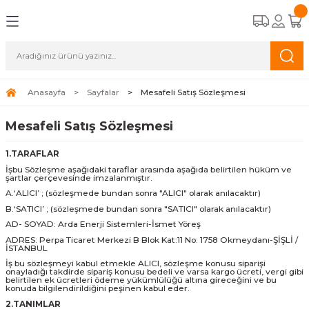
Geri Dön
Geri Dön
Geri Dön
Geri Dön
CİHAZLARI
STEMLERİ
A APAREYLERİ
EMELİ KASET TİPİ FAN COİLLER
OĞUŞMALI KAZANLAR
K HAVA APAREYLERİ
ALAR
Anasayfa
Sayfalar
Mesafeli Satış Sözleşmesi
TİPİ FAN COİLLER
ERMOSİFONLAR
 HAVA APAREYLERİ
ALAR
Mesafeli Satış Sözleşmesi
1.TARAFLAR
İPİ FAN COİLLER
FBENLER
NALARI
İşbu Sözleşme aşağıdaki taraflar arasında aşağıda belirtilen hüküm ve
şartlar çerçevesinde imzalanmıştır.
N COİLLER
A.‘ALICI’ ; (sözleşmede bundan sonra "ALICI" olarak anılacaktır)
B.‘SATICI’ ; (sözleşmede bundan sonra "SATICI" olarak anılacaktır)
COİLLER
AD- SOYAD: Arda Enerji Sistemleri-İsmet Yöreş
ADRES: Perpa Ticaret Merkezi B Blok Kat:11 No: 1758 Okmeydanı-ŞİŞLİ /
İSTANBUL
İş bu sözleşmeyi kabul etmekle ALICI, sözleşme konusu siparişi
onayladığı takdirde sipariş konusu bedeli ve varsa kargo ücreti, vergi gibi
belirtilen ek ücretleri ödeme yükümlülüğü altına gireceğini ve bu
konuda bilgilendirildiğini peşinen kabul eder.
2.TANIMLAR