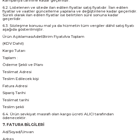
Kampanya tarihine kadar geçerlidir.
6.2. Listelenen ve sitede ilan edilen fiyatlar satış fiyatıdır. İlan edilen
fiyatlar ve vaatler güncelleme yapılana ve değiştirilene kadar geçerlidir.
Süreli olarak ilan edilen fiyatlar ise belirtilen süre sonuna kadar
geçerlidir.
6.3. Sözleşme konusu mal ya da hizmetin tüm vergiler dâhil satış fiyatı
aşağıda gösterilmiştir.
Ürün AçıklamasıAdetBirim FiyatıAra Toplam
(KDV Dahil)
Kargo Tutarı
Toplam :
Ödeme Şekli ve Planı
Teslimat Adresi
Teslim Edilecek kişi
Fatura Adresi
Sipariş Tarihi
Teslimat tarihi
Teslim şekli
6.4. Ürün sevkiyat masrafı olan kargo ücreti ALICI tarafından
ödenecektir.
7. FATURA BİLGİLERİ
Ad/Soyad/Unvan
Adres