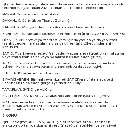
İşbu sözleşmenin uygulanmasında ve yorumlanmasında aşağıda yazılı
terimler karşılarındaki yazılı açıklamaları ifade edeceklerdir.
BAKAN: Gümrük ve Ticaret Bakanı’nı,
BAKANLIK: Gümrük ve Ticaret Bakanlığı’nı,
KANUN: 6502 sayılı Tüketicinin Korunması Hakkında Kanun’u,
YÖNETMELİK: Mesafeli Sözleşmeler Yönetmeliği’ni (RG:27.11.2014/29188)
HİZMET: Bir ücret veya menfaat karşılığında yapılan ya da yapılması
taahhüt edilen mal sağlama dışındaki her türlü tüketici işleminin
konusunu ,
SATICI: Ticari veya mesleki faaliyetleri kapsamında tüketiciye mal sunan
veya mal sunan adına veya hesabına hareket eden şirketi,
ALICI: Bir mal veya hizmeti ticari veya mesleki olmayan amaçlarla
edinen, kullanan veya yararlanan gerçek ya da tüzel kişiyi,
SİTE: SATICI’ya ait internet sitesini,
SİPARİŞ VEREN: Bir mal veya hizmeti SATICI’ya ait internet sitesi
üzerinden talep eden gerçek ya da tüzel kişiyi,
TARAFLAR: SATICI ve ALICI’yı,
SÖZLEŞME: SATICI ve ALICI arasında akdedilen işbu sözleşmeyi,
MAL: Alışverişe konu olan taşınır eşyayı ve elektronik ortamda
kullanılmak üzere hazırlanan yazılım, ses, görüntü ve benzeri gayri
maddi malları ifade eder.
3.KONU
İşbu Sözleşme, ALICI’nın, SATICI’ya ait internet sitesi üzerinden
elektronik ortamda siparişini verdiği aşağıda nitelikleri ve satış fiyatı