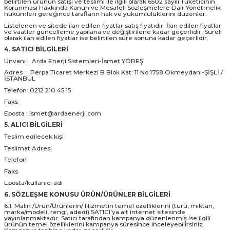
belirtilen ürünün satışı ve teslimi ile ilgili olarak 6502 sayılı Tüketicinin
Korunması Hakkında Kanun ve Mesafeli Sözleşmelere Dair Yönetmelik
hükümleri gereğince tarafların hak ve yükümlülüklerini düzenler.
Listelenen ve sitede ilan edilen fiyatlar satış fiyatıdır. İlan edilen fiyatlar
ve vaatler güncelleme yapılana ve değiştirilene kadar geçerlidir. Süreli
olarak ilan edilen fiyatlar ise belirtilen süre sonuna kadar geçerlidir.
4. SATICI BİLGİLERİ
Ünvanı : Arda Enerji Sistemleri-İsmet YÖREŞ
Adres : Perpa Ticaret Merkezi B Blok Kat: 11 No:1758 Okmeydanı-ŞİŞLİ /
İSTANBUL
Telefon: 0212 210 45 15
Faks
Eposta : ismet@ardaenerji.com
5. ALICI BİLGİLERİ
Teslim edilecek kişi
Teslimat Adresi
Telefon
Faks
Eposta/kullanıcı adı
6. SÖZLEŞME KONUSU ÜRÜN/ÜRÜNLER BİLGİLERİ
6.1. Malın /Ürün/Ürünlerin/ Hizmetin temel özelliklerini (türü, miktarı,
marka/modeli, rengi, adedi) SATICI’ya ait internet sitesinde
yayınlanmaktadır. Satıcı tarafından kampanya düzenlenmiş ise ilgili
ürünün temel özelliklerini kampanya süresince inceleyebilirsiniz.