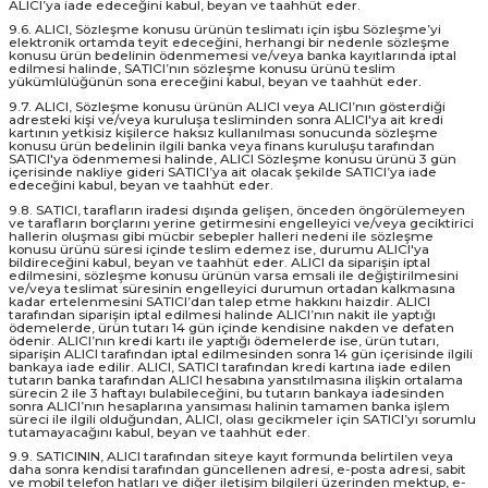
ALICI’ya iade edeceğini kabul, beyan ve taahhüt eder.
9.6. ALICI, Sözleşme konusu ürünün teslimatı için işbu Sözleşme’yi
elektronik ortamda teyit edeceğini, herhangi bir nedenle sözleşme
konusu ürün bedelinin ödenmemesi ve/veya banka kayıtlarında iptal
edilmesi halinde, SATICI’nın sözleşme konusu ürünü teslim
yükümlülüğünün sona ereceğini kabul, beyan ve taahhüt eder.
9.7. ALICI, Sözleşme konusu ürünün ALICI veya ALICI’nın gösterdiği
adresteki kişi ve/veya kuruluşa tesliminden sonra ALICI'ya ait kredi
kartının yetkisiz kişilerce haksız kullanılması sonucunda sözleşme
konusu ürün bedelinin ilgili banka veya finans kuruluşu tarafından
SATICI'ya ödenmemesi halinde, ALICI Sözleşme konusu ürünü 3 gün
içerisinde nakliye gideri SATICI’ya ait olacak şekilde SATICI’ya iade
edeceğini kabul, beyan ve taahhüt eder.
9.8. SATICI, tarafların iradesi dışında gelişen, önceden öngörülemeyen
ve tarafların borçlarını yerine getirmesini engelleyici ve/veya geciktirici
hallerin oluşması gibi mücbir sebepler halleri nedeni ile sözleşme
konusu ürünü süresi içinde teslim edemez ise, durumu ALICI'ya
bildireceğini kabul, beyan ve taahhüt eder. ALICI da siparişin iptal
edilmesini, sözleşme konusu ürünün varsa emsali ile değiştirilmesini
ve/veya teslimat süresinin engelleyici durumun ortadan kalkmasına
kadar ertelenmesini SATICI’dan talep etme hakkını haizdir. ALICI
tarafından siparişin iptal edilmesi halinde ALICI’nın nakit ile yaptığı
ödemelerde, ürün tutarı 14 gün içinde kendisine nakden ve defaten
ödenir. ALICI’nın kredi kartı ile yaptığı ödemelerde ise, ürün tutarı,
siparişin ALICI tarafından iptal edilmesinden sonra 14 gün içerisinde ilgili
bankaya iade edilir. ALICI, SATICI tarafından kredi kartına iade edilen
tutarın banka tarafından ALICI hesabına yansıtılmasına ilişkin ortalama
sürecin 2 ile 3 haftayı bulabileceğini, bu tutarın bankaya iadesinden
sonra ALICI’nın hesaplarına yansıması halinin tamamen banka işlem
süreci ile ilgili olduğundan, ALICI, olası gecikmeler için SATICI’yı sorumlu
tutamayacağını kabul, beyan ve taahhüt eder.
9.9. SATICININ, ALICI tarafından siteye kayıt formunda belirtilen veya
daha sonra kendisi tarafından güncellenen adresi, e-posta adresi, sabit
ve mobil telefon hatları ve diğer iletişim bilgileri üzerinden mektup, e-