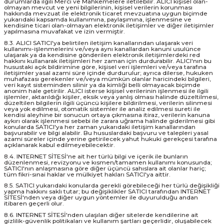
durumlarda ilgili Merci ve Mahkemelere iletilebilir. ALICI kişisel olan-
olmayan mevcut ve yeni bilgilerinin, kişisel verilerin korunması
hakkında mevzuat ile elektronik ticaret mevzuatına uygun biçimde
yukarıdaki kapsamda kullanımına, paylaşımına, işlenmesine ve
kendisine ticari olan-olmayan elektronik iletişimler ve diğer iletişimler
yapılmasına muvafakat ve izin vermiştir.
8.3. ALICI SATICI'ya belirtilen iletişim kanallarından ulaşarak veri
kullanımı-işlenmelerini ve/veya aynı kanallardan kanuni usulünce
ulaşarak ya da kendisine gönderilen elektronik iletişimlerdeki red
hakkını kullanarak iletişimleri her zaman için durdurabilir. ALICI'nın bu
husustaki açık bildirimine göre, kişisel veri işlemleri ve/veya tarafına
iletişimler yasal azami süre içinde durdurulur; ayrıca dilerse, hukuken
muhafazası gerekenler ve/veya mümkün olanlar haricindeki bilgileri,
veri kayıt sisteminden silinir ya da kimliği belli olmayacak biçimde
anonim hale getirilir. ALICI isterse kişisel verilerinin işlenmesi ile ilgili
işlemler, aktarıldığı kişiler, eksik veya yanlış olması halinde düzeltilmesi,
düzeltilen bilgilerin ilgili üçüncü kişilere bildirilmesi, verilerin silinmesi
veya yok edilmesi, otomatik sistemler ile analiz edilmesi sureti ile
kendisi aleyhine bir sonucun ortaya çıkmasına itiraz, verilerin kanuna
aykırı olarak işlenmesi sebebi ile zarara uğrama halinde giderilmesi gibi
konularda SATICI'ya her zaman yukarıdaki iletişim kanallarından
başvurabilir ve bilgi alabilir. Bu hususlardaki başvuru ve talepleri yasal
azami süreler içinde yerine getirilecek yahut hukuki gerekçesi tarafına
açıklanarak kabul edilmeyebilecektir.
8.4. INTERNET SİTESİ'ne ait her türlü bilgi ve içerik ile bunların
düzenlenmesi, revizyonu ve kısmen/tamamen kullanımı konusunda;
SATICI'nın anlaşmasına göre diğer üçüncü sahıslara ait olanlar hariç;
tüm fikri-sınai haklar ve mülkiyet hakları SATICI'ya aittir.
8.5. SATICI yukarıdaki konularda gerekli görebileceği her türlü değişikliği
yapma hakkını saklı tutar; bu değişiklikler SATICI tarafından INTERNET
SİTESİ'nden veya diğer uygun yöntemler ile duyurulduğu andan
itibaren geçerli olur.
8.6. INTERNET SİTESİ'nden ulaşılan diğer sitelerde kendilerine ait
gizlilik-güvenlik politikaları ve kullanım şartları geçerlidir, oluşabilecek