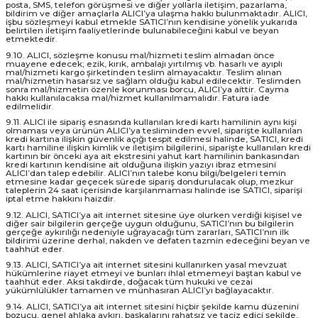
posta, SMS, telefon görüşmesi ve diğer yollarla iletişim, pazarlama,
bildirim ve diğer amaçlarla ALICI’ya ulaşma hakkı bulunmaktadır. ALICI,
işbu sözleşmeyi kabul etmekle SATICI’nın kendisine yönelik yukarıda
belirtilen iletişim faaliyetlerinde bulunabileceğini kabul ve beyan
etmektedir.
9.10. ALICI, sözleşme konusu mal/hizmeti teslim almadan önce
muayene edecek; ezik, kırık, ambalajı yırtılmış vb. hasarlı ve ayıplı
mal/hizmeti kargo şirketinden teslim almayacaktır. Teslim alınan
mal/hizmetin hasarsız ve sağlam olduğu kabul edilecektir. Teslimden
sonra mal/hizmetin özenle korunması borcu, ALICI’ya aittir. Cayma
hakkı kullanılacaksa mal/hizmet kullanılmamalıdır. Fatura iade
edilmelidir.
9.11. ALICI ile sipariş esnasında kullanılan kredi kartı hamilinin aynı kişi
olmaması veya ürünün ALICI’ya tesliminden evvel, siparişte kullanılan
kredi kartına ilişkin güvenlik açığı tespit edilmesi halinde, SATICI, kredi
kartı hamiline ilişkin kimlik ve iletişim bilgilerini, siparişte kullanılan kredi
kartının bir önceki aya ait ekstresini yahut kart hamilinin bankasından
kredi kartının kendisine ait olduğuna ilişkin yazıyı ibraz etmesini
ALICI’dan talep edebilir. ALICI’nın talebe konu bilgi/belgeleri temin
etmesine kadar geçecek sürede sipariş dondurulacak olup, mezkur
taleplerin 24 saat içerisinde karşılanmaması halinde ise SATICI, siparişi
iptal etme hakkını haizdir.
9.12. ALICI, SATICI’ya ait internet sitesine üye olurken verdiği kişisel ve
diğer sair bilgilerin gerçeğe uygun olduğunu, SATICI’nın bu bilgilerin
gerçeğe aykırılığı nedeniyle uğrayacağı tüm zararları, SATICI’nın ilk
bildirimi üzerine derhal, nakden ve defaten tazmin edeceğini beyan ve
taahhüt eder.
9.13. ALICI, SATICI’ya ait internet sitesini kullanırken yasal mevzuat
hükümlerine riayet etmeyi ve bunları ihlal etmemeyi baştan kabul ve
taahhüt eder. Aksi takdirde, doğacak tüm hukuki ve cezai
yükümlülükler tamamen ve münhasıran ALICI’yı bağlayacaktır.
9.14. ALICI, SATICI’ya ait internet sitesini hiçbir şekilde kamu düzenini
bozucu, genel ahlaka aykırı, başkalarını rahatsız ve taciz edici şekilde,