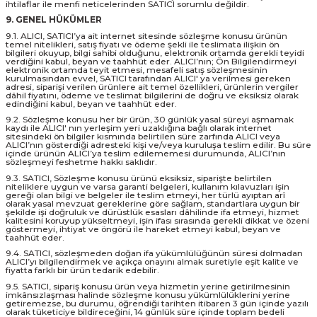
ihtilaflar ile menfi neticelerinden SATICI sorumlu değildir.
9. GENEL HÜKÜMLER
9.1. ALICI, SATICI’ya ait internet sitesinde sözleşme konusu ürünün
temel nitelikleri, satış fiyatı ve ödeme şekli ile teslimata ilişkin ön
bilgileri okuyup, bilgi sahibi olduğunu, elektronik ortamda gerekli teyidi
verdiğini kabul, beyan ve taahhüt eder. ALICI’nın; Ön Bilgilendirmeyi
elektronik ortamda teyit etmesi, mesafeli satış sözleşmesinin
kurulmasından evvel, SATICI tarafından ALICI' ya verilmesi gereken
adresi, siparişi verilen ürünlere ait temel özellikleri, ürünlerin vergiler
dâhil fiyatını, ödeme ve teslimat bilgilerini de doğru ve eksiksiz olarak
edindiğini kabul, beyan ve taahhüt eder.
9.2. Sözleşme konusu her bir ürün, 30 günlük yasal süreyi aşmamak
kaydı ile ALICI' nın yerleşim yeri uzaklığına bağlı olarak internet
sitesindeki ön bilgiler kısmında belirtilen süre zarfında ALICI veya
ALICI’nın gösterdiği adresteki kişi ve/veya kuruluşa teslim edilir. Bu süre
içinde ürünün ALICI’ya teslim edilememesi durumunda, ALICI’nın
sözleşmeyi feshetme hakkı saklıdır.
9.3. SATICI, Sözleşme konusu ürünü eksiksiz, siparişte belirtilen
niteliklere uygun ve varsa garanti belgeleri, kullanım kılavuzları işin
gereği olan bilgi ve belgeler ile teslim etmeyi, her türlü ayıptan arî
olarak yasal mevzuat gereklerine göre sağlam, standartlara uygun bir
şekilde işi doğruluk ve dürüstlük esasları dâhilinde ifa etmeyi, hizmet
kalitesini koruyup yükseltmeyi, işin ifası sırasında gerekli dikkat ve özeni
göstermeyi, ihtiyat ve öngörü ile hareket etmeyi kabul, beyan ve
taahhüt eder.
9.4. SATICI, sözleşmeden doğan ifa yükümlülüğünün süresi dolmadan
ALICI’yı bilgilendirmek ve açıkça onayını almak suretiyle eşit kalite ve
fiyatta farklı bir ürün tedarik edebilir.
9.5. SATICI, sipariş konusu ürün veya hizmetin yerine getirilmesinin
imkânsızlaşması halinde sözleşme konusu yükümlülüklerini yerine
getiremezse, bu durumu, öğrendiği tarihten itibaren 3 gün içinde yazılı
olarak tüketiciye bildireceğini, 14 günlük süre içinde toplam bedeli