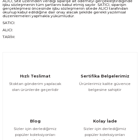
ALICI, Site üzerinden verdiği siparişe ait ödemeyi gerçekleştirdiğinde
işbu sözleşmenin tüm şartlarını kabul etmiş sayılır. SATICI, siparişin
gerçekleşmesi öncesinde işbu sözleşmenin sitede ALICI tarafından
okunup kabul edildiğine dair onay alacak şekilde gerekli yazılımsal
düzenlemeleri yapmakla yükümlüdür.
SATICI:
ALICI:
TARİH:
Hızlı Teslimat
Sertifika Belgelerimiz
Stoktan gönderim yapılacak
Ürünlerimiz kalite güvence
olan ürünlerde geçerlidir
belgesine sahiptir
Blog
Kolay İade
Sizler için derlediğimiz
Sizler için derlediğimiz
popüler koleksiyonları
popüler koleksiyonları