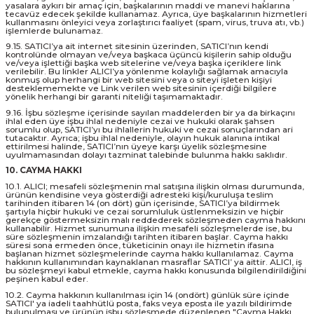
yasalara aykırı bir amaç için, başkalarının maddi ve manevi haklarına
tecavüz edecek şekilde kullanamaz. Ayrıca, üye başkalarının hizmetleri
kullanmasını önleyici veya zorlaştırıcı faaliyet (spam, virus, truva atı, vb.)
işlemlerde bulunamaz.
9.15. SATICI’ya ait internet sitesinin üzerinden, SATICI’nın kendi
kontrolünde olmayan ve/veya başkaca üçüncü kişilerin sahip olduğu
ve/veya işlettiği başka web sitelerine ve/veya başka içeriklere link
verilebilir. Bu linkler ALICI’ya yönlenme kolaylığı sağlamak amacıyla
konmuş olup herhangi bir web sitesini veya o siteyi işleten kişiyi
desteklememekte ve Link verilen web sitesinin içerdiği bilgilere
yönelik herhangi bir garanti niteliği taşımamaktadır.
9.16. İşbu sözleşme içerisinde sayılan maddelerden bir ya da birkaçını
ihlal eden üye işbu ihlal nedeniyle cezai ve hukuki olarak şahsen
sorumlu olup, SATICI’yı bu ihlallerin hukuki ve cezai sonuçlarından ari
tutacaktır. Ayrıca; işbu ihlal nedeniyle, olayın hukuk alanına intikal
ettirilmesi halinde, SATICI’nın üyeye karşı üyelik sözleşmesine
uyulmamasından dolayı tazminat talebinde bulunma hakkı saklıdır.
10. CAYMA HAKKI
10.1. ALICI; mesafeli sözleşmenin mal satışına ilişkin olması durumunda,
ürünün kendisine veya gösterdiği adresteki kişi/kuruluşa teslim
tarihinden itibaren 14 (on dört) gün içerisinde, SATICI’ya bildirmek
şartıyla hiçbir hukuki ve cezai sorumluluk üstlenmeksizin ve hiçbir
gerekçe göstermeksizin malı reddederek sözleşmeden cayma hakkını
kullanabilir. Hizmet sunumuna ilişkin mesafeli sözleşmelerde ise, bu
süre sözleşmenin imzalandığı tarihten itibaren başlar. Cayma hakkı
süresi sona ermeden önce, tüketicinin onayı ile hizmetin ifasına
başlanan hizmet sözleşmelerinde cayma hakkı kullanılamaz. Cayma
hakkının kullanımından kaynaklanan masraflar SATICI’ ya aittir. ALICI, iş
bu sözleşmeyi kabul etmekle, cayma hakkı konusunda bilgilendirildiğini
peşinen kabul eder.
10.2. Cayma hakkının kullanılması için 14 (ondört) günlük süre içinde
SATICI' ya iadeli taahhütlü posta, faks veya eposta ile yazılı bildirimde
bulunulması ve ürünün işbu sözleşmede düzenlenen "Cayma Hakkı