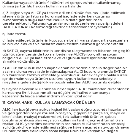
Kullanılamayacak Ürünler" hükümleri çerçevesinde kullanılmamış
olması şarttır. Bu hakkın kullanılması halinde,
a) 3. kişiye veya ALICI’ ya teslim edilen ürünün faturası, (İade edilmek
istenen ürünün faturası kurumsal ise, iade ederken kurumun
düzenlemiş olduğu iade faturası ile birlikte gönderilmesi
gerekmektedir. Faturası kurumlar adına düzenlenen sipariş iadeleri
İADE FATURASI kesilmediği takdirde tamamlanamayacaktır.)
b) İade formu,
c) İade edilecek ürünlerin kutusu, ambalajı, varsa standart aksesuarları
ile birlikte eksiksiz ve hasarsız olarak teslim edilmesi gerekmektedir.
d) SATICI, cayma bildiriminin kendisine ulaşmasından itibaren en geç 10
günlük süre içerisinde toplam bedeli ve ALICI’yı borç altına sokan
belgeleri ALICI’ ya iade etmek ve 20 günlük süre içerisinde malı iade
almakla yükümlüdür.
e) ALICI’ nın kusurundan kaynaklanan bir nedenle malın değerinde bir
azalma olursa veya iade imkânsızlaşırsa ALICI kusuru oranında SATICI’
nın zararlarını tazmin etmekle yükümlüdür. Ancak cayma hakkı süresi
içinde malın veya ürünün usulüne uygun kullanılması sebebiyle
meydana gelen değişiklik ve bozulmalardan ALICI sorumlu değildir.
f) Cayma hakkının kullanılması nedeniyle SATICI tarafından düzenlenen
kampanya limit tutarının altına düşülmesi halinde kampanya
kapsamında faydalanılan indirim miktarı iptal edilir.
11. CAYMA HAKKI KULLANILAMAYACAK ÜRÜNLER
ALICI’nın isteği veya açıkça kişisel ihtiyaçları doğrultusunda hazırlanan
ve geri gönderilmeye müsait olmayan, iç giyim alt parçaları, mayo ve
bikini altları, makyaj malzemeleri, tek kullanımlık ürünler, çabuk
bozulma tehlikesi olan veya son kullanma tarihi geçme ihtimali olan
mallar, ALICI’ya teslim edilmesinin ardından ALICI tarafından ambalajı
açıldığı takdirde iade edilmesi sağlık ve hijyen açısından uygun olmayan
ürünler, teslim edildikten sonra başka ürünlerle karışan ve doğası