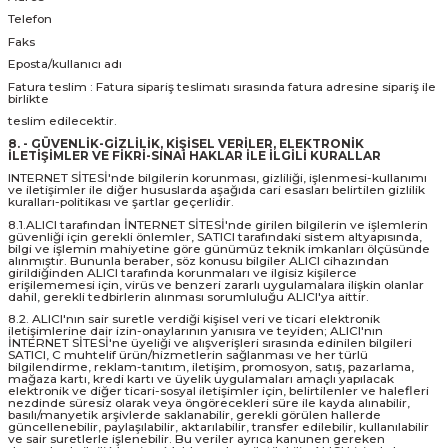
Telefon
Faks
Eposta/kullanıcı adı
Fatura teslim : Fatura sipariş teslimatı sırasında fatura adresine sipariş ile
birlikte
teslim edilecektir.
8. - GÜVENLİK-GİZLİLİK, KİŞİSEL VERİLER, ELEKTRONİK
İLETİŞİMLER VE FİKRİ-SINAİ HAKLAR İLE İLGİLİ KURALLAR
INTERNET SİTESİ'nde bilgilerin korunması, gizliliği, işlenmesi-kullanımı
ve iletişimler ile diğer hususlarda aşağıda cari esasları belirtilen gizlilik
kuralları-politikası ve şartlar geçerlidir.
8.1.ALICI tarafından İNTERNET SİTESİ'nde girilen bilgilerin ve işlemlerin
güvenliği için gerekli önlemler, SATICI tarafındaki sistem altyapısında,
bilgi ve işlemin mahiyetine göre günümüz teknik imkanları ölçüsünde
alınmıştır. Bununla beraber, söz konusu bilgiler ALICI cihazından
girildiğinden ALICI tarafında korunmaları ve ilgisiz kişilerce
erişilememesi için, virüs ve benzeri zararlı uygulamalara ilişkin olanlar
dahil, gerekli tedbirlerin alınması sorumluluğu ALICI'ya aittir.
8.2. ALICI'nın sair suretle verdiği kişisel veri ve ticari elektronik
iletişimlerine dair izin-onaylarının yanısıra ve teyiden; ALICI'nın
İNTERNET SİTESİ'ne üyeliği ve alışverişleri sırasında edinilen bilgileri
SATICI, C muhtelif ürün/hizmetlerin sağlanması ve her türlü
bilgilendirme, reklam-tanıtım, iletişim, promosyon, satış, pazarlama,
mağaza kartı, kredi kartı ve üyelik uygulamaları amaçlı yapılacak
elektronik ve diğer ticari-sosyal iletişimler için, belirtilenler ve halefleri
nezdinde süresiz olarak veya öngörecekleri süre ile kayda alınabilir,
basılı/manyetik arşivlerde saklanabilir, gerekli görülen hallerde
güncellenebilir, paylaşılabilir, aktarılabilir, transfer edilebilir, kullanılabilir
ve sair suretlerle işlenebilir. Bu veriler ayrıca kanunen gereken