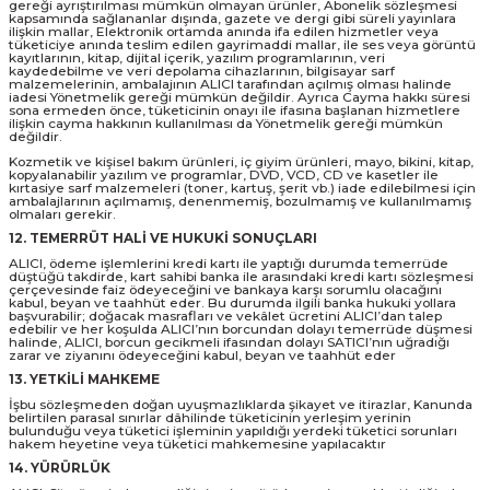
gereği ayrıştırılması mümkün olmayan ürünler, Abonelik sözleşmesi
kapsamında sağlananlar dışında, gazete ve dergi gibi süreli yayınlara
ilişkin mallar, Elektronik ortamda anında ifa edilen hizmetler veya
tüketiciye anında teslim edilen gayrimaddi mallar, ile ses veya görüntü
kayıtlarının, kitap, dijital içerik, yazılım programlarının, veri
kaydedebilme ve veri depolama cihazlarının, bilgisayar sarf
malzemelerinin, ambalajının ALICI tarafından açılmış olması halinde
iadesi Yönetmelik gereği mümkün değildir. Ayrıca Cayma hakkı süresi
sona ermeden önce, tüketicinin onayı ile ifasına başlanan hizmetlere
ilişkin cayma hakkının kullanılması da Yönetmelik gereği mümkün
değildir.
Kozmetik ve kişisel bakım ürünleri, iç giyim ürünleri, mayo, bikini, kitap,
kopyalanabilir yazılım ve programlar, DVD, VCD, CD ve kasetler ile
kırtasiye sarf malzemeleri (toner, kartuş, şerit vb.) iade edilebilmesi için
ambalajlarının açılmamış, denenmemiş, bozulmamış ve kullanılmamış
olmaları gerekir.
12. TEMERRÜT HALİ VE HUKUKİ SONUÇLARI
ALICI, ödeme işlemlerini kredi kartı ile yaptığı durumda temerrüde
düştüğü takdirde, kart sahibi banka ile arasındaki kredi kartı sözleşmesi
çerçevesinde faiz ödeyeceğini ve bankaya karşı sorumlu olacağını
kabul, beyan ve taahhüt eder. Bu durumda ilgili banka hukuki yollara
başvurabilir; doğacak masrafları ve vekâlet ücretini ALICI’dan talep
edebilir ve her koşulda ALICI’nın borcundan dolayı temerrüde düşmesi
halinde, ALICI, borcun gecikmeli ifasından dolayı SATICI’nın uğradığı
zarar ve ziyanını ödeyeceğini kabul, beyan ve taahhüt eder
13. YETKİLİ MAHKEME
İşbu sözleşmeden doğan uyuşmazlıklarda şikayet ve itirazlar, Kanunda
belirtilen parasal sınırlar dâhilinde tüketicinin yerleşim yerinin
bulunduğu veya tüketici işleminin yapıldığı yerdeki tüketici sorunları
hakem heyetine veya tüketici mahkemesine yapılacaktır
14. YÜRÜRLÜK