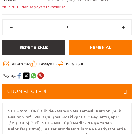
*107,78 TL den başlayan taksitlerle!
SEPETE EKLE
HEMEN AL
Yorum Yaz
Tavsiye Et
Karşılaştır
Paylaş:
ÜRÜN BİLGİLERİ
5 LT HAVA TÜPÜ Gövde - Manşon Malzemesi : Karbon Çelik
Basınç Sınıfı : PN10 Çalışma Sıcaklığı : 110 C Bağlantı Çapı :
1/2'' ( DN15) Ölçü : 5 LT Hava Tüpü Nedir ? Ne Işe Yarar ?
Kalorifer (Isıtma), Tesisatlarında Borularda Ve Radyatörlerde