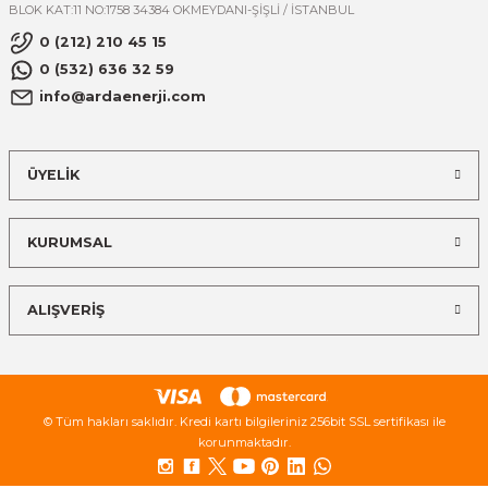
BLOK KAT:11 NO:1758 34384 OKMEYDANI-ŞİŞLİ / İSTANBUL
0 (212) 210 45 15
0 (532) 636 32 59
info@ardaenerji.com
ÜYELİK
KURUMSAL
ALIŞVERİŞ
© Tüm hakları saklıdır. Kredi kartı bilgileriniz 256bit SSL sertifikası ile
korunmaktadır.