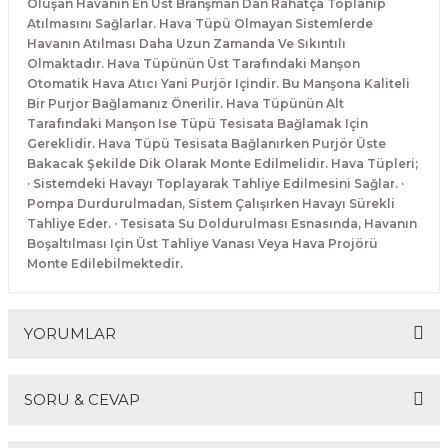
Oluşan Havanın En Üst Branşman Dan Rahatça Toplanıp
Atılmasını Sağlarlar. Hava Tüpü Olmayan Sistemlerde
Havanın Atılması Daha Uzun Zamanda Ve Sıkıntılı
Olmaktadır. Hava Tüpünün Üst Tarafındaki Manşon
Otomatik Hava Atıcı Yani Purjör Içindir. Bu Manşona Kaliteli
Bir Purjor Bağlamanız Önerilir. Hava Tüpünün Alt
Tarafındaki Manşon Ise Tüpü Tesisata Bağlamak Için
Gereklidir. Hava Tüpü Tesisata Bağlanırken Purjör Üste
Bakacak Şekilde Dik Olarak Monte Edilmelidir. Hava Tüpleri;
· Sistemdeki Havayı Toplayarak Tahliye Edilmesini Sağlar. ·
Pompa Durdurulmadan, Sistem Çalışırken Havayı Sürekli
Tahliye Eder. · Tesisata Su Doldurulması Esnasında, Havanın
Boşaltılması Için Üst Tahliye Vanası Veya Hava Projörü
Monte Edilebilmektedir.
YORUMLAR
SORU & CEVAP
Bu ürüne ilk yorumu siz yapın!