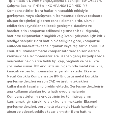
Tipleri: Sabit-Döner Flanşlı,Çalışma Sıcaklığı: -80°C/+427°C
Çalışma Basıncı:PN16'dır KOMPANSATÖR NEDİR ?
Kompansatörler, boru hatlarının sıcaklık etkisiyle
genleşmesi veya büzüşmesini kompanse eden ve tesisatta
oluşan titreşimleri gideren esnek elemanlardır. Sismik
etkilerden kaynaklanabilecek genleşme, daralma ve
hareketlerin kompanse edilmesi açısından bakıldığında,
hattın ve ekipmanların sağlıklı ve güvenli çalışması için kritik
niteliğe sahiptir. Boru hattının özelliğine göre, kompanse
edilecek hareket "eksenel", "yanal" veya "açısal" olabilir. İFM
Endüstri , standart metal kompansatörlerden son derece
karmaşık özel kompansatörlere uzanan geniş bir yelpazede;
müşterilerine onlarca farklı tip, çap, bağlantı ve özellikte
çözümler sunar. İFM endüstri ürün gamında metal körüklü,
kauçuk ve bez kompansatörler yer almaktadır. Eksenel
Metal Körüklü Kompansatör İFM Endüstri metal körüklü
genleşme derzleri en son CAD ve üretim teknikleri
kullanılarak tasarlanıp üretilmektedir. Genleşme derzlerinin
ana kullanım alanları boru hattı uygulamalarıdır.
Kompansatörlerimiz endüstrinin bu tür ihtiyaçlarını
karşılamak için sürekli olarak kullanılmaktadır. Eksenel
genleşme derzleri, boru hattı ekseniyle hizalı hareketleri
absorbe edecek şekilde tasarlanmıştır. Boru hattına