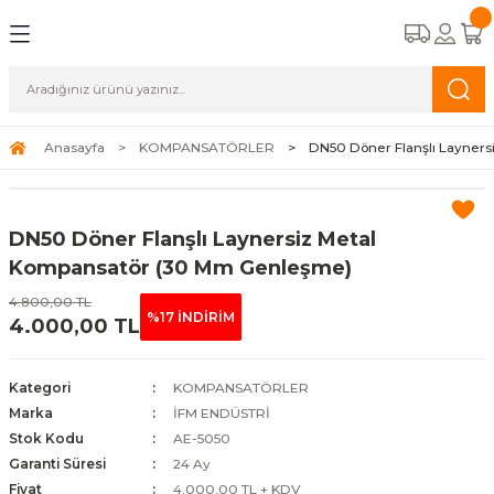
Geri Dön
Geri Dön
Geri Dön
Geri Dön
CİHAZLARI
STEMLERİ
A APAREYLERİ
EMELİ KASET TİPİ FAN COİLLER
OĞUŞMALI KAZANLAR
K HAVA APAREYLERİ
ALAR
Anasayfa
KOMPANSATÖRLER
DN50 Döner Flanşlı Layner
TİPİ FAN COİLLER
ERMOSİFONLAR
 HAVA APAREYLERİ
ALAR
DN50 Döner Flanşlı Laynersiz Metal
İPİ FAN COİLLER
FBENLER
NALARI
Kompansatör (30 Mm Genleşme)
4.800,00 TL
N COİLLER
%17 İNDİRİM
4.000,00 TL
COİLLER
Kategori
KOMPANSATÖRLER
Marka
İFM ENDÜSTRİ
Stok Kodu
AE-5050
Garanti Süresi
24 Ay
Fiyat
4.000,00 TL + KDV