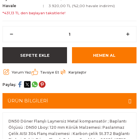
Havale
3.920,00 TL (%2,00 havale indirimi)
*431,13 TL den başlayan taksitlerle!
SEPETE EKLE
HEMEN AL
Yorum Yaz
Tavsiye Et
Karşılaştır
Paylaş:
ÜRÜN BİLGİLERİ
DN50 Döner Flanşlı Laynersiz Metal kompansatör ; Baplantı
Ölçüsü : DN50 Lboy: 120 mm Körük Malzemesi: Paslanmaz
Çelik AISI 304 Flanş malzemesi : Karbon çelik St.37.2 Bağlantı