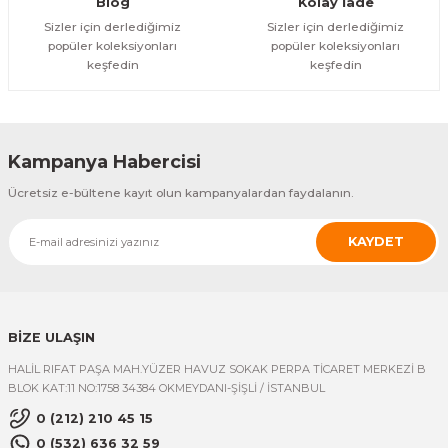
Blog
Kolay İade
Sizler için derlediğimiz
Sizler için derlediğimiz
popüler koleksiyonları
popüler koleksiyonları
keşfedin
keşfedin
Kampanya Habercisi
Ücretsiz e-bültene kayıt olun kampanyalardan faydalanın.
KAYDET
BİZE ULAŞIN
HALİL RIFAT PAŞA MAH.YÜZER HAVUZ SOKAK PERPA TİCARET MERKEZİ B
BLOK KAT:11 NO:1758 34384 OKMEYDANI-ŞİŞLİ / İSTANBUL
0 (212) 210 45 15
0 (532) 636 32 59