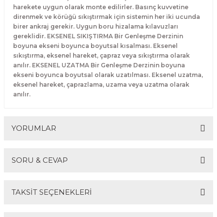
harekete uygun olarak monte edilirler. Basınç kuvvetine
direnmek ve körüğü sıkıştırmak için sistemin her iki ucunda
birer ankraj gerekir. Uygun boru hizalama kılavuzları
gereklidir. EKSENEL SIKIŞTIRMA Bir Genleşme Derzinin
boyuna ekseni boyunca boyutsal kısalması. Eksenel
sıkıştırma, eksenel hareket, çapraz veya sıkıştırma olarak
anılır. EKSENEL UZATMA Bir Genleşme Derzinin boyuna
ekseni boyunca boyutsal olarak uzatılması. Eksenel uzatma,
eksenel hareket, çaprazlama, uzama veya uzatma olarak
anılır.
YORUMLAR
SORU & CEVAP
Bu ürüne ilk yorumu siz yapın!
TAKSİT SEÇENEKLERİ
Yorum Yaz
Ürün hakkında henüz soru sorulmamış.