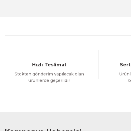
Ürün açıklamasında eksik bilgiler bulunuyor.
Ürün bilgilerinde hatalar bulunuyor.
Ürün fiyatı diğer sitelerden daha pahalı.
Bu ürüne benzer farklı alternatifler olmalı.
Hızlı Teslimat
Sert
Stoktan gönderim yapılacak olan
Ürünl
ürünlerde geçerlidir
b