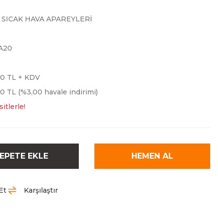
 SICAK HAVA APAREYLERİ
A20
00 TL + KDV
0 TL (%3,00 havale indirimi)
itlerle!
EPETE EKLE
HEMEN AL
Et
Karşılaştır