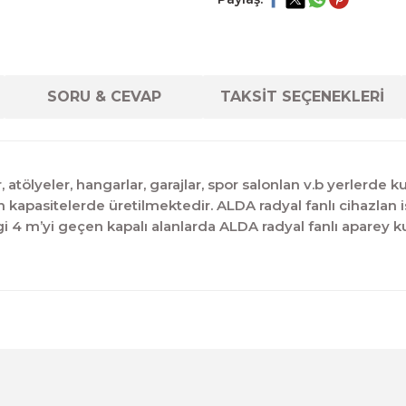
SORU & CEVAP
TAKSİT SEÇENEKLERİ
 atölyeler, hangarlar, garajlar, spor salonlan v.b yerlerde ku
 kapasitelerde üretilmektedir. ALDA radyal fanlı cihazlan is
ligi 4 m’yi geçen kapalı alanlarda ALDA radyal fanlı apare
diğer konularda yetersiz gördüğünüz noktaları öneri formunu kul
Ürün hakkında henüz soru sorulmamış.
Bu ürüne ilk yorumu siz yapın!
Sitemize ilk yorumu siz yapın!