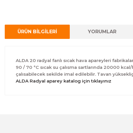
ÜRÜN BİLGİLERİ
YORUMLAR
ALDA 20 radyal fanlı sıcak hava apareyleri fabrikalar,
90 / 70 °C sıcak su çalısma sartlarında 20000 kcal/h
çalısabilecek sekilde imal edilebilir. Tavan yüksek
ALDA Radyal aparey katalog için tıklayınız
Bu ürünün fiyat bilgisi, resim, ürün açıklamalarında ve 
Görüş ve önerileriniz için teşekkür ederiz.
Ürün resmi kalitesiz, bozuk veya görüntülenemiyor.