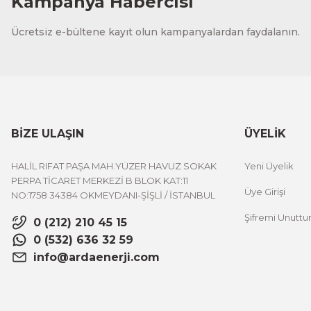
Kampanya Habercisi
Ücretsiz e-bültene kayıt olun kampanyalardan faydalanın.
BİZE ULAŞIN
ÜYELİK
HALİL RIFAT PAŞA MAH.YÜZER HAVUZ SOKAK
Yeni Üyelik
PERPA TİCARET MERKEZİ B BLOK KAT:11
Üye Girişi
NO:1758 34384 OKMEYDANI-ŞİŞLİ / İSTANBUL
Şifremi Unutt
0 (212) 210 45 15
0 (532) 636 32 59
info@ardaenerji.com