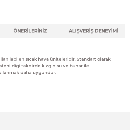
ÖNERİLERİNİZ
ALIŞVERİŞ DENEYİMİ
llanılabilen sıcak hava üniteleridir. Standart olarak
tenildigi takdirde kızgın su ve buhar ile
y kullanmak daha uygundur.
lanarak tarafımıza iletebilirsiniz.