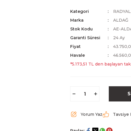
Kategori
RADYAL
Marka
ALDAĞ
Stok Kodu
AE-ALD
Garanti Süresi
24 Ay
Fiyat
43.750,
Havale
46.560,0
*5.173,51 TL den başlayan taks
S
Yorum Yaz
Tavsiye 
Paylaş: