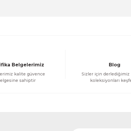
Deneyimini Paylaş
Yorum Yaz
Soru Sor
ifika Belgelerimiz
Blog
erimiz kalite güvence
Sizler için derlediğimiz
Gönder
elgesine sahiptir
koleksiyonları keşf