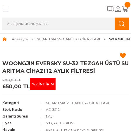
Geri Dön
Geri Dön
Geri Dön
Geri Dön
CİHAZLARI
STEMLERİ
A APAREYLERİ
EMELİ KASET TİPİ FAN COİLLER
OĞUŞMALI KAZANLAR
K HAVA APAREYLERİ
ALAR
Anasayfa
SU ARITMA VE CANLI SU CİHAZLARI
WOONGJIN E
TİPİ FAN COİLLER
ERMOSİFONLAR
 HAVA APAREYLERİ
ALAR
WOONGJIN EVERSKY SU-32 TEZGAH ÜSTÜ SU
İPİ FAN COİLLER
FBENLER
NALARI
ARITMA CİHAZI 12 AYLIK FİLTRESİ
700,00 TL
N COİLLER
%7 İNDİRİM
650,00 TL
COİLLER
Kategori
SU ARITMA VE CANLI SU CİHAZLARI
Stok Kodu
AE-3212
Garanti Süresi
1 Ay
Fiyat
583,33 TL + KDV
Havale
637,00 TL (%2,00 havale indirimi)