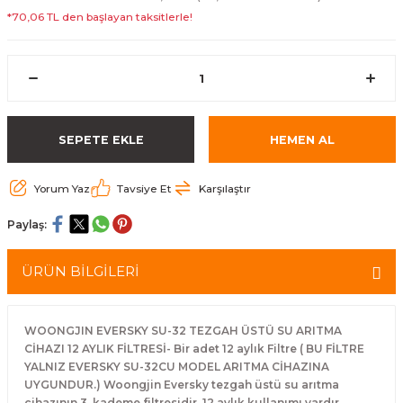
*70,06 TL den başlayan taksitlerle!
SEPETE EKLE
HEMEN AL
Yorum Yaz
Tavsiye Et
Karşılaştır
Paylaş:
ÜRÜN BİLGİLERİ
WOONGJIN EVERSKY SU-32 TEZGAH ÜSTÜ SU ARITMA
CİHAZI 12 AYLIK FİLTRESİ- Bir adet 12 aylık Filtre ( BU FİLTRE
YALNIZ EVERSKY SU-32CU MODEL ARITMA CİHAZINA
UYGUNDUR.) Woongjin Eversky tezgah üstü su arıtma
cihazının 3. kademe filtresidir. 12 aylık kullanımı vardır.