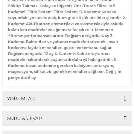
Söküp Takması Kolay ve Hijyenik One-Touch Fİltre İle 5
Kademeli Filtre Sistemi Filtre Sistemi: 1. Kademe: Şebeke
suyundaki yosun, toprak, kum gibi küçük pislikler çıkarılır. 2.
Kademe: Aktif karbon emme işlevi ve süzme işleviyle askıda
kalan katı maddeler ve ağır metaller çıkarılır. Membran
filtrenin performansını artırır. Değişim periyodu: 4 ay 3.
Kademe: Bakterileri ve yabancı maddeleri süzerek, insan
bedenine faydalı mineralleri geçirir ve temiz su sağlar.
Değişim periyodu: 12 ay 4. Kademe: Koku oluşturucu
maddeler çıkartılarak suyun tadı daha iyi hale getirilir. 5.
Kademe: İnsan bedenine gereken kalsiyum, potasyum,
magnezyum, silikat vb. gerekli mineraller sağlanır. Değişim
periyodu: 8 ay
YORUMLAR
SORU & CEVAP
Bu ürüne ilk yorumu siz yapın!