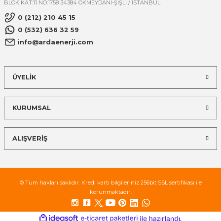
BLOK KAT:11 NO:1758 34384 OKMEYDANI-ŞİŞLİ / İSTANBUL
0 (212) 210 45 15
0 (532) 636 32 59
info@ardaenerji.com
ÜYELİK
KURUMSAL
ALIŞVERİŞ
© Tüm hakları saklıdır. Kredi kartı bilgileriniz 256bit SSL sertifikası ile
korunmaktadır.
ideasoft
ile
e-