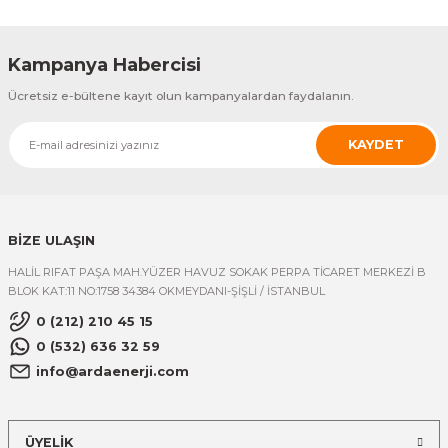
Kampanya Habercisi
Ücretsiz e-bültene kayıt olun kampanyalardan faydalanın.
KAYDET
BİZE ULAŞIN
HALİL RIFAT PAŞA MAH.YÜZER HAVUZ SOKAK PERPA TİCARET MERKEZİ B
BLOK KAT:11 NO:1758 34384 OKMEYDANI-ŞİŞLİ / İSTANBUL
0 (212) 210 45 15
0 (532) 636 32 59
info@ardaenerji.com
ÜYELİK