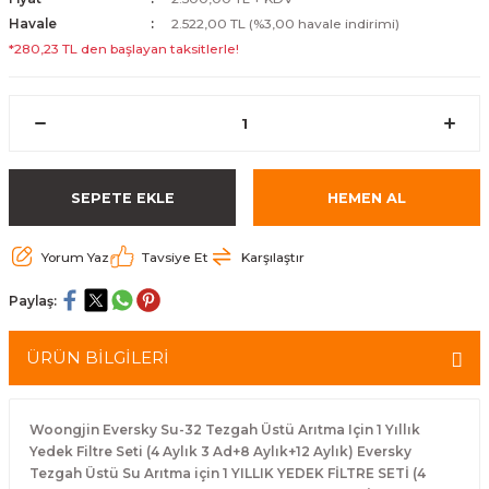
Havale
2.522,00 TL (%3,00 havale indirimi)
*280,23 TL den başlayan taksitlerle!
SEPETE EKLE
HEMEN AL
Yorum Yaz
Tavsiye Et
Karşılaştır
Paylaş:
ÜRÜN BİLGİLERİ
Woongjin Eversky Su-32 Tezgah Üstü Arıtma Için 1 Yıllık
Yedek Filtre Seti (4 Aylık 3 Ad+8 Aylık+12 Aylık) Eversky
Tezgah Üstü Su Arıtma için 1 YILLIK YEDEK FİLTRE SETİ (4