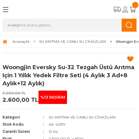
Geri Dön
Geri Dön
Geri Dön
Geri Dön
CİHAZLARI
STEMLERİ
A APAREYLERİ
EMELİ KASET TİPİ FAN COİLLER
OĞUŞMALI KAZANLAR
K HAVA APAREYLERİ
ALAR
Anasayfa
SU ARITMA VE CANLI SU CİHAZLARI
Woongjin Ever
TİPİ FAN COİLLER
ERMOSİFONLAR
 HAVA APAREYLERİ
ALAR
Woongjin Eversky Su-32 Tezgah Üstü Arıtma
İPİ FAN COİLLER
FBENLER
NALARI
Için 1 Yıllık Yedek Filtre Seti (4 Aylık 3 Ad+8
Aylık+12 Aylık)
N COİLLER
3.000,00 TL
%13 İNDİRİM
2.600,00 TL
COİLLER
Kategori
SU ARITMA VE CANLI SU CİHAZLARI
Stok Kodu
AE-4251Y
Garanti Süresi
12 Ay
Fiyat
2.500,00 TL + KDV