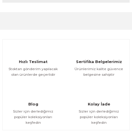
diğer konularda yetersiz gördüğünüz noktaları öneri
formunu kullanarak tarafımıza iletebilirsiniz.
Görüş ve önerileriniz için teşekkür ederiz.
Sitemize ilk yorumu siz yapın!
Ürün resmi kalitesiz, bozuk veya görüntülenemiyor.
Ürün açıklamasında eksik bilgiler bulunuyor.
Deneyimini Paylaş
Ürün bilgilerinde hatalar bulunuyor.
Ürün fiyatı diğer sitelerden daha pahalı.
Hızlı Teslimat
Sertifika Belgelerimiz
Bu ürüne benzer farklı alternatifler olmalı.
Stoktan gönderim yapılacak
Ürünlerimiz kalite güvence
olan ürünlerde geçerlidir
belgesine sahiptir
Gönder
Blog
Kolay İade
Sizler için derlediğimiz
Sizler için derlediğimiz
popüler koleksiyonları
popüler koleksiyonları
keşfedin
keşfedin