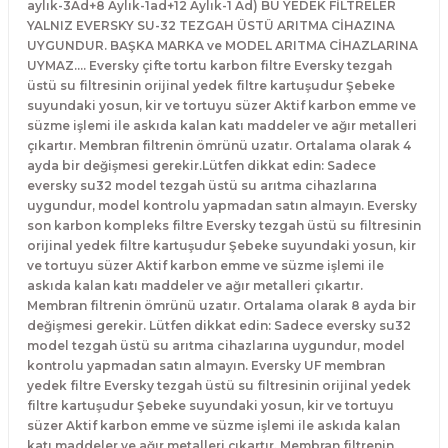
aylık-3Ad+8 Aylık-1ad+12 Aylık-1 Ad) BU YEDEK FİLTRELER
YALNIZ EVERSKY SU-32 TEZGAH ÜSTÜ ARITMA CİHAZINA
UYGUNDUR. BAŞKA MARKA ve MODEL ARITMA CİHAZLARINA
UYMAZ.... Eversky çifte tortu karbon filtre Eversky tezgah
üstü su filtresinin orijinal yedek filtre kartuşudur Şebeke
suyundaki yosun, kir ve tortuyu süzer Aktif karbon emme ve
süzme işlemi ile askıda kalan katı maddeler ve ağır metalleri
çıkartır. Membran filtrenin ömrünü uzatır. Ortalama olarak 4
ayda bir değişmesi gerekir.Lütfen dikkat edin: Sadece
eversky su32 model tezgah üstü su arıtma cihazlarına
uygundur, model kontrolu yapmadan satın almayın. Eversky
son karbon kompleks filtre Eversky tezgah üstü su filtresinin
orijinal yedek filtre kartuşudur Şebeke suyundaki yosun, kir
ve tortuyu süzer Aktif karbon emme ve süzme işlemi ile
askıda kalan katı maddeler ve ağır metalleri çıkartır.
Membran filtrenin ömrünü uzatır. Ortalama olarak 8 ayda bir
değişmesi gerekir. Lütfen dikkat edin: Sadece eversky su32
model tezgah üstü su arıtma cihazlarına uygundur, model
kontrolu yapmadan satın almayın. Eversky UF membran
yedek filtre Eversky tezgah üstü su filtresinin orijinal yedek
filtre kartuşudur Şebeke suyundaki yosun, kir ve tortuyu
süzer Aktif karbon emme ve süzme işlemi ile askıda kalan
katı maddeler ve ağır metalleri çıkartır. Membran filtrenin