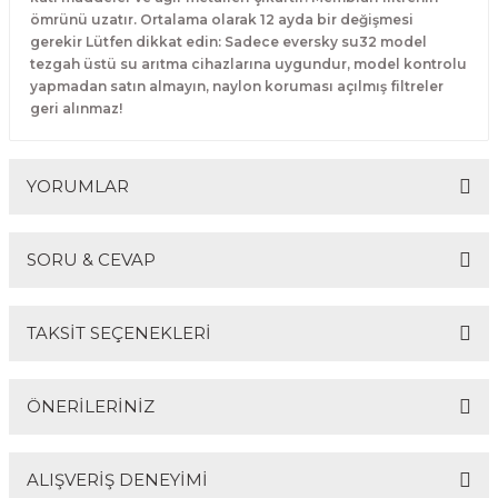
ömrünü uzatır. Ortalama olarak 12 ayda bir değişmesi
gerekir Lütfen dikkat edin: Sadece eversky su32 model
tezgah üstü su arıtma cihazlarına uygundur, model kontrolu
yapmadan satın almayın, naylon koruması açılmış filtreler
geri alınmaz!
YORUMLAR
SORU & CEVAP
Bu ürüne ilk yorumu siz yapın!
TAKSİT SEÇENEKLERİ
Yorum Yaz
Ürün hakkında henüz soru sorulmamış.
ÖNERİLERİNİZ
Soru Sor
ALIŞVERİŞ DENEYİMİ
Bu ürünün fiyat bilgisi, resim, ürün açıklamalarında ve