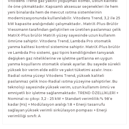
Vitodens Trend gaz yakıtlı yoğuşmalı kombi, üstün kalitesi
ile öne çıkmaktadır. Kapsamlı aksesuar seçenekleri ile hem
yeni binalarda hem de mevcut ısıtma sistemlerinin
modernizasyonunda kullanılabilir. Vitodens Trend, 3,2 ile 25
kW kapasite aralığındaki çalışmaktadır.. MatriX-Plus-Brülör
Viessmann tarafından geliştirilen ve üretilen paslanmaz çelik
MatriX-Plus brülör MatriX-yüzey sayesinde uzun kullanım
ömrüne sahiptir. Vitodens Trend, Lambda Pro otomatik
yanma kalitesi kontrol sistemine sahiptir. MatriX-Plus brülör
ve Lambda Pro sistemi, gaz tipini kendiliğinden tanıyarak
değişken gaz niteliklerine ve işletme şartlarına en uygun
yanma koşullarını otomatik olarak ayarlar. Bu sayede sürekli
yüksek bir verim elde edilir ve yakıt tüketimi azalır. Inox-
Radial ısıtma yüzeyi Vitodens Trend, yüksek kaliteli
paslanmaz çelik Inox-Radial ısıtma yüzeyine sahiptirler. Bu
teknoloji sayesinde yüksek verim, uzun kullanım ömrü ve
emniyetli bir işletme sağlanmaktadır. TREND ÖZELLİKLERİ +
Nominal ısı çıkışı: 3,2 - 25 kW + Standart verimlilik:% 98‘e
kadar (Hs) + Modülasyon aralığı 1:8 + Enerji tasarrufu
sağlayan yüksek verimli sirkülasyon pompası + Enerji
verimliliği sınıfı: A