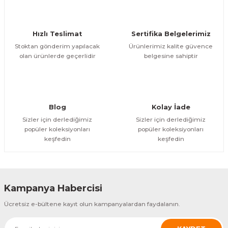
Ürün bilgilerinde hatalar bulunuyor.
Ürün fiyatı diğer sitelerden daha pahalı.
Hızlı Teslimat
Sertifika Belgelerimiz
Bu ürüne benzer farklı alternatifler olmalı.
Stoktan gönderim yapılacak
Ürünlerimiz kalite güvence
olan ürünlerde geçerlidir
belgesine sahiptir
Gönder
Blog
Kolay İade
Sizler için derlediğimiz
Sizler için derlediğimiz
popüler koleksiyonları
popüler koleksiyonları
keşfedin
keşfedin
Kampanya Habercisi
Ücretsiz e-bültene kayıt olun kampanyalardan faydalanın.