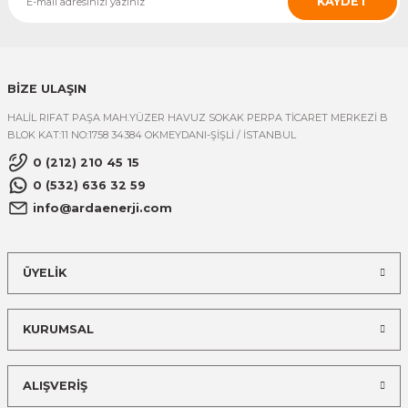
KAYDET
BİZE ULAŞIN
HALİL RIFAT PAŞA MAH.YÜZER HAVUZ SOKAK PERPA TİCARET MERKEZİ B
BLOK KAT:11 NO:1758 34384 OKMEYDANI-ŞİŞLİ / İSTANBUL
0 (212) 210 45 15
0 (532) 636 32 59
info@ardaenerji.com
ÜYELİK
KURUMSAL
ALIŞVERİŞ