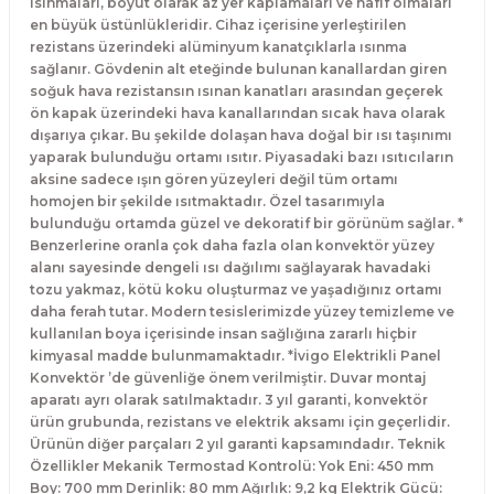
ısınmaları, boyut olarak az yer kaplamaları ve hafif olmaları
en büyük üstünlükleridir. Cihaz içerisine yerleştirilen
rezistans üzerindeki alüminyum kanatçıklarla ısınma
sağlanır. Gövdenin alt eteğinde bulunan kanallardan giren
soğuk hava rezistansın ısınan kanatları arasından geçerek
ön kapak üzerindeki hava kanallarından sıcak hava olarak
dışarıya çıkar. Bu şekilde dolaşan hava doğal bir ısı taşınımı
yaparak bulunduğu ortamı ısıtır. Piyasadaki bazı ısıtıcıların
aksine sadece ışın gören yüzeyleri değil tüm ortamı
homojen bir şekilde ısıtmaktadır. Özel tasarımıyla
bulunduğu ortamda güzel ve dekoratif bir görünüm sağlar. *
Benzerlerine oranla çok daha fazla olan konvektör yüzey
alanı sayesinde dengeli ısı dağılımı sağlayarak havadaki
tozu yakmaz, kötü koku oluşturmaz ve yaşadığınız ortamı
daha ferah tutar. Modern tesislerimizde yüzey temizleme ve
kullanılan boya içerisinde insan sağlığına zararlı hiçbir
kimyasal madde bulunmamaktadır. *İvigo Elektrikli Panel
Konvektör ’de güvenliğe önem verilmiştir. Duvar montaj
aparatı ayrı olarak satılmaktadır. 3 yıl garanti, konvektör
ürün grubunda, rezistans ve elektrik aksamı için geçerlidir.
Ürünün diğer parçaları 2 yıl garanti kapsamındadır. Teknik
Özellikler Mekanik Termostad Kontrolü: Yok Eni: 450 mm
Boy: 700 mm Derinlik: 80 mm Ağırlık: 9,2 kg Elektrik Gücü: