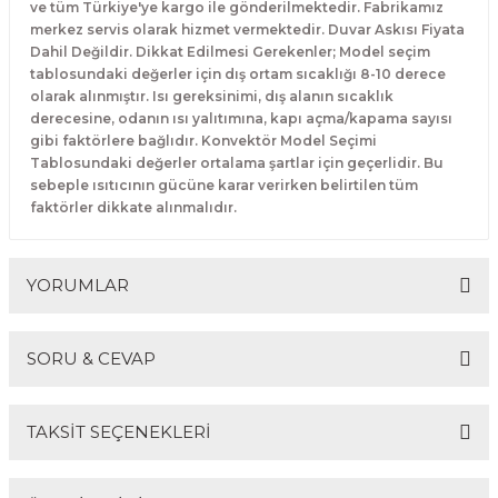
ve tüm Türkiye'ye kargo ile gönderilmektedir. Fabrikamız
merkez servis olarak hizmet vermektedir. Duvar Askısı Fiyata
Dahil Değildir. Dikkat Edilmesi Gerekenler; Model seçim
tablosundaki değerler için dış ortam sıcaklığı 8-10 derece
olarak alınmıştır. Isı gereksinimi, dış alanın sıcaklık
derecesine, odanın ısı yalıtımına, kapı açma/kapama sayısı
gibi faktörlere bağlıdır. Konvektör Model Seçimi
Tablosundaki değerler ortalama şartlar için geçerlidir. Bu
sebeple ısıtıcının gücüne karar verirken belirtilen tüm
faktörler dikkate alınmalıdır.
YORUMLAR
SORU & CEVAP
Bu ürüne ilk yorumu siz yapın!
TAKSİT SEÇENEKLERİ
Yorum Yaz
Ürün hakkında henüz soru sorulmamış.