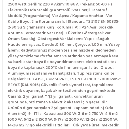
2500 watt Gerilim: 220 V Akım: 10,86 A Frekans: 50-60 Hz
Elektronik Oda Sıcaklığı Kontrolü: Var Enerji Tasarruf
Modülü(Programlama): Var Açma / Kapama Anahtarı: Var
Kablo Boyu: 2 m Koruma sınıfı: I Standart: TS 5107 EN 60335-
2-30 Su Sıçramasına Karşı Koruma (IP): IP24 Aşırı Sıcaklık
Koruma Termostadı: Var Enerji Tüketim Göstergesi: Var
Ortam Sıcaklığı Göstergesi: Var Malzeme Yapısı: Soğuk
Haddelenmiş sac. Gövde :0.80 mm , Çerçeve: 1.00 mm. Yüzey
İşlemi: Radyatörünüz modern tesislerimizde el değmeden
yüzey temizleme+fosfatlama ve ardından paslanmaya karşı
su bazlı astar boya ile boyandıktan sonra elektrostatik toz
boya ile kaplanarak 200°C de fırınlanmıştır. Isıtıcı Grubu:
Alüminyum rezistans ve kanatçıkları, Tüp rezistans Kalite
Belgeleri: CE, GOST, UKR SEPRO, TS EN ISO 9001: 2008 Renk:
BEYAZ (RAL 9016) Güvenlik: Fonksiyonel test, topraklama,
elektrik dayanım, kaçak akım testlerinden geçirilmektedir.
Garanti: 2 yıl garanti***(3 yıl garanti, konvektör ürün
grubunda, rezistans ve elektrik aksamı için geçerlidir.
Ürünün diğer parçaları 2 yıl garanti kapsamındadır.) Oda
Alanı (m2): 9 - 17 Isı Kapasitesi 500 W: 3-6 m2 750 W: 4-9 m2
1000 W: 6-12 m2 1500 W: 9-17 m2 2000 W: 12-24 m2 2500 W:
14-28 m2 İvigo elektrikli ısıtıcıları Türkiye'de üretilmektedir