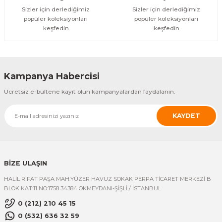
Sizler için derlediğimiz
Sizler için derlediğimiz
popüler koleksiyonları
popüler koleksiyonları
keşfedin
keşfedin
Kampanya Habercisi
Ücretsiz e-bültene kayıt olun kampanyalardan faydalanın.
KAYDET
BİZE ULAŞIN
HALİL RIFAT PAŞA MAH.YÜZER HAVUZ SOKAK PERPA TİCARET MERKEZİ B
BLOK KAT:11 NO:1758 34384 OKMEYDANI-ŞİŞLİ / İSTANBUL
0 (212) 210 45 15
0 (532) 636 32 59