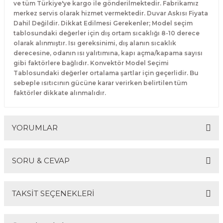
ve tüm Türkiye'ye kargo ile gönderilmektedir. Fabrikamız
merkez servis olarak hizmet vermektedir. Duvar Askısı Fiyata
Dahil Değildir. Dikkat Edilmesi Gerekenler; Model seçim
tablosundaki değerler için dış ortam sıcaklığı 8-10 derece
olarak alınmıştır. Isı gereksinimi, dış alanın sıcaklık
derecesine, odanın ısı yalıtımına, kapı açma/kapama sayısı
gibi faktörlere bağlıdır. Konvektör Model Seçimi
Tablosundaki değerler ortalama şartlar için geçerlidir. Bu
sebeple ısıtıcının gücüne karar verirken belirtilen tüm
faktörler dikkate alınmalıdır.
YORUMLAR
SORU & CEVAP
Bu ürüne ilk yorumu siz yapın!
TAKSİT SEÇENEKLERİ
Yorum Yaz
Ürün hakkında henüz soru sorulmamış.