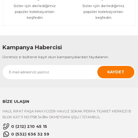
Sizler için derlediğimiz
Sizler için derlediğimiz
popüler koleksiyonları
popüler koleksiyonları
keşfedin
keşfedin
Kampanya Habercisi
Ücretsiz e-bültene kayıt olun kampanyalardan faydalanın.
KAYDET
BİZE ULAŞIN
HALİL RIFAT PAŞA MAH.YÜZER HAVUZ SOKAK PERPA TİCARET MERKEZİ B
BLOK KAT:11 NO:1758 34384 OKMEYDANI-ŞİŞLİ / İSTANBUL
0 (212) 210 45 15
0 (532) 636 32 59