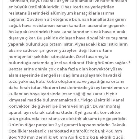
ısınmaları, boyut olarak az yer kaplamaları ve hafif olmaları
en büyük üstünlükleridir. Cihaz içerisine yerleştirilen
rezistans üzerindeki alüminyum kanatçıklarla ısınma
sağlanır. Gövdenin alt eteğinde bulunan kanallardan giren
soğuk hava rezistansın ısınan kanatları arasından geçerek
ön kapak üzerindeki hava kanallarından sıcak hava olarak
dışarıya çıkar. Bu şekilde dolaşan hava doğal bir ısı taşınımı
yaparak bulunduğu ortamı ısıtır. Piyasadaki bazı ısıtıcıların
aksine sadece ışın gören yüzeyleri değil tüm ortamı
homojen bir şekilde ısıtmaktadır. Özel tasarımıyla
bulunduğu ortamda güzel ve dekoratif bir görünüm sağlar. *
Benzerlerine oranla çok daha fazla olan konvektör yüzey
alanı sayesinde dengeli ısı dağılımı sağlayarak havadaki
tozu yakmaz, kötü koku oluşturmaz ve yaşadığınız ortamı
daha ferah tutar. Modern tesislerimizde yüzey temizleme ve
kullanılan boya içerisinde insan sağlığına zararlı hiçbir
kimyasal madde bulunmamaktadır. *İvigo Elektrikli Panel
Konvektör ’de güvenliğe önem verilmiştir. Duvar montaj
aparatı ayrı olarak satılmaktadır. 3 yıl garanti, konvektör
ürün grubunda, rezistans ve elektrik aksamı için geçerlidir.
Ürünün diğer parçaları 2 yıl garanti kapsamındadır. Teknik
Özellikler Mekanik Termostad Kontrolü: Yok Eni: 450 mm
Boy: 700 mm Derinlik: 80 mm Ağırlık: 9,2 kg Elektrik Gücü: