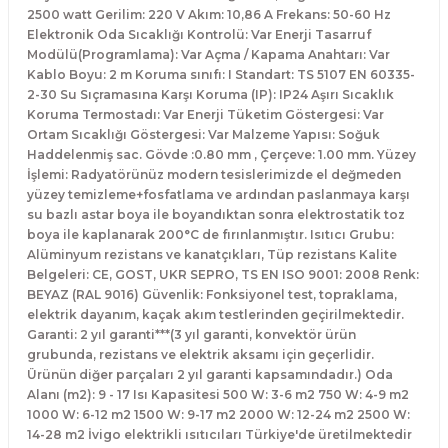
2500 watt Gerilim: 220 V Akım: 10,86 A Frekans: 50-60 Hz
Elektronik Oda Sıcaklığı Kontrolü: Var Enerji Tasarruf
Modülü(Programlama): Var Açma / Kapama Anahtarı: Var
Kablo Boyu: 2 m Koruma sınıfı: I Standart: TS 5107 EN 60335-
2-30 Su Sıçramasına Karşı Koruma (IP): IP24 Aşırı Sıcaklık
Koruma Termostadı: Var Enerji Tüketim Göstergesi: Var
Ortam Sıcaklığı Göstergesi: Var Malzeme Yapısı: Soğuk
Haddelenmiş sac. Gövde :0.80 mm , Çerçeve: 1.00 mm. Yüzey
İşlemi: Radyatörünüz modern tesislerimizde el değmeden
yüzey temizleme+fosfatlama ve ardından paslanmaya karşı
su bazlı astar boya ile boyandıktan sonra elektrostatik toz
boya ile kaplanarak 200°C de fırınlanmıştır. Isıtıcı Grubu:
Alüminyum rezistans ve kanatçıkları, Tüp rezistans Kalite
Belgeleri: CE, GOST, UKR SEPRO, TS EN ISO 9001: 2008 Renk:
BEYAZ (RAL 9016) Güvenlik: Fonksiyonel test, topraklama,
elektrik dayanım, kaçak akım testlerinden geçirilmektedir.
Garanti: 2 yıl garanti***(3 yıl garanti, konvektör ürün
grubunda, rezistans ve elektrik aksamı için geçerlidir.
Ürünün diğer parçaları 2 yıl garanti kapsamındadır.) Oda
Alanı (m2): 9 - 17 Isı Kapasitesi 500 W: 3-6 m2 750 W: 4-9 m2
1000 W: 6-12 m2 1500 W: 9-17 m2 2000 W: 12-24 m2 2500 W:
14-28 m2 İvigo elektrikli ısıtıcıları Türkiye'de üretilmektedir