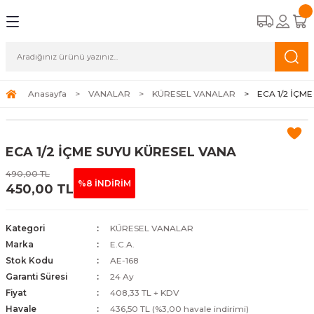
Geri Dön
Geri Dön
Geri Dön
Geri Dön
CİHAZLARI
STEMLERİ
A APAREYLERİ
EMELİ KASET TİPİ FAN COİLLER
OĞUŞMALI KAZANLAR
K HAVA APAREYLERİ
ALAR
Anasayfa
VANALAR
KÜRESEL VANALAR
ECA 1/2 İÇM
TİPİ FAN COİLLER
ERMOSİFONLAR
 HAVA APAREYLERİ
ALAR
ECA 1/2 İÇME SUYU KÜRESEL VANA
İPİ FAN COİLLER
FBENLER
NALARI
490,00 TL
%8 İNDİRİM
450,00 TL
N COİLLER
COİLLER
Kategori
KÜRESEL VANALAR
Marka
E.C.A.
Stok Kodu
AE-168
Garanti Süresi
24 Ay
Fiyat
408,33 TL + KDV
Havale
436,50 TL (%3,00 havale indirimi)