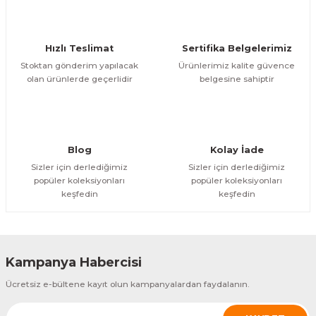
Deneyimini Paylaş
Ürün bilgilerinde hatalar bulunuyor.
Ürün fiyatı diğer sitelerden daha pahalı.
Hızlı Teslimat
Sertifika Belgelerimiz
Bu ürüne benzer farklı alternatifler olmalı.
Stoktan gönderim yapılacak
Ürünlerimiz kalite güvence
olan ürünlerde geçerlidir
belgesine sahiptir
Gönder
Blog
Kolay İade
Sizler için derlediğimiz
Sizler için derlediğimiz
popüler koleksiyonları
popüler koleksiyonları
keşfedin
keşfedin
Kampanya Habercisi
Ücretsiz e-bültene kayıt olun kampanyalardan faydalanın.