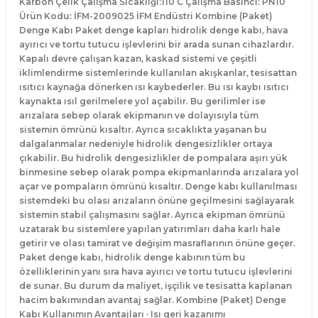
Karbon Çelik Çalışma Sıcaklığı:110 C Çalışma Basıncı: PN10
Ürün Kodu: İFM-2009025 İFM Endüstri Kombine (Paket)
Denge Kabı Paket denge kapları hidrolik denge kabı, hava
ayırıcı ve tortu tutucu işlevlerini bir arada sunan cihazlardır.
Kapalı devre çalışan kazan, kaskad sistemi ve çeşitli
iklimlendirme sistemlerinde kullanılan akışkanlar, tesisattan
ısıtıcı kaynağa dönerken ısı kaybederler. Bu ısı kaybı ısıtıcı
kaynakta ısıl gerilmelere yol açabilir. Bu gerilimler ise
arızalara sebep olarak ekipmanın ve dolayısıyla tüm
sistemin ömrünü kısaltır. Ayrıca sıcaklıkta yaşanan bu
dalgalanmalar nedeniyle hidrolik dengesizlikler ortaya
çıkabilir. Bu hidrolik dengesizlikler de pompalara aşırı yük
binmesine sebep olarak pompa ekipmanlarında arızalara yol
açar ve pompaların ömrünü kısaltır. Denge kabı kullanılması
sistemdeki bu olası arızaların önüne geçilmesini sağlayarak
sistemin stabil çalışmasını sağlar. Ayrıca ekipman ömrünü
uzatarak bu sistemlere yapılan yatırımları daha karlı hale
getirir ve olası tamirat ve değişim masraflarının önüne geçer.
Paket denge kabı, hidrolik denge kabının tüm bu
özelliklerinin yanı sıra hava ayırıcı ve tortu tutucu işlevlerini
de sunar. Bu durum da maliyet, işçilik ve tesisatta kaplanan
hacim bakımından avantaj sağlar. Kombine (Paket) Denge
Kabı Kullanımın Avantajları · Isı geri kazanımı