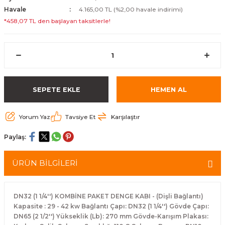
Havale
4.165,00 TL (%2,00 havale indirimi)
*458,07 TL den başlayan taksitlerle!
SEPETE EKLE
HEMEN AL
Yorum Yaz
Tavsiye Et
Karşılaştır
Paylaş:
ÜRÜN BİLGİLERİ
DN32 (1 1/4'') KOMBİNE PAKET DENGE KABI - (Dişli Bağlantı)
Kapasite : 29 - 42 kw Bağlantı Çapı: DN32 (1 1/4'') Gövde Çapı:
DN65 (2 1/2'') Yükseklik (Lb): 270 mm Gövde-Karışım Plakası: