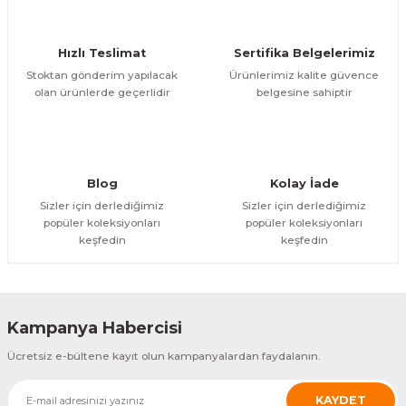
Ürün bilgilerinde hatalar bulunuyor.
Ürün fiyatı diğer sitelerden daha pahalı.
Hızlı Teslimat
Sertifika Belgelerimiz
Bu ürüne benzer farklı alternatifler olmalı.
Stoktan gönderim yapılacak
Ürünlerimiz kalite güvence
olan ürünlerde geçerlidir
belgesine sahiptir
Gönder
Blog
Kolay İade
Sizler için derlediğimiz
Sizler için derlediğimiz
popüler koleksiyonları
popüler koleksiyonları
keşfedin
keşfedin
Kampanya Habercisi
Ücretsiz e-bültene kayıt olun kampanyalardan faydalanın.
KAYDET