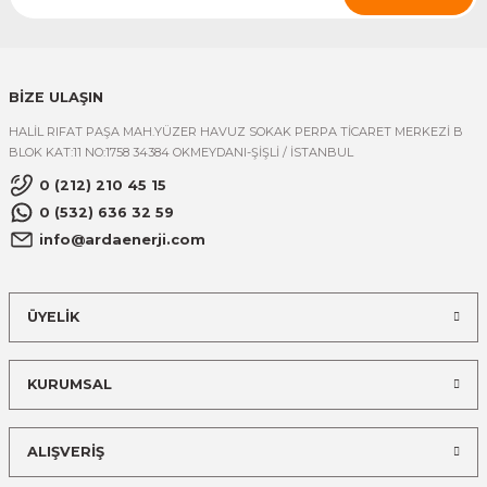
BİZE ULAŞIN
HALİL RIFAT PAŞA MAH.YÜZER HAVUZ SOKAK PERPA TİCARET MERKEZİ B
BLOK KAT:11 NO:1758 34384 OKMEYDANI-ŞİŞLİ / İSTANBUL
0 (212) 210 45 15
0 (532) 636 32 59
info@ardaenerji.com
ÜYELİK
KURUMSAL
ALIŞVERİŞ