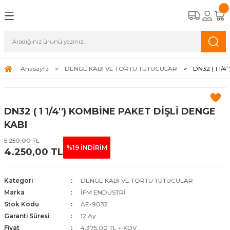
Geri Dön
Geri Dön
Geri Dön
Geri Dön
CİHAZLARI
STEMLERİ
A APAREYLERİ
EMELİ KASET TİPİ FAN COİLLER
OĞUŞMALI KAZANLAR
K HAVA APAREYLERİ
ALAR
Anasayfa
DENGE KABI VE TORTU TUTUCULAR
DN32 ( 1 1/
TİPİ FAN COİLLER
ERMOSİFONLAR
 HAVA APAREYLERİ
ALAR
DN32 ( 1 1/4'') KOMBİNE PAKET DİŞLİ DENGE
İPİ FAN COİLLER
FBENLER
NALARI
KABI
5.250,00 TL
N COİLLER
%19 İNDİRİM
4.250,00 TL
COİLLER
Kategori
DENGE KABI VE TORTU TUTUCULAR
Marka
İFM ENDÜSTRİ
Stok Kodu
AE-9032
Garanti Süresi
12 Ay
Fiyat
4.375,00 TL + KDV