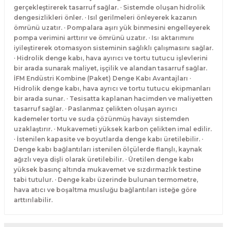
gerçekleştirerek tasarruf sağlar. · Sistemde oluşan hidrolik
dengesizlikleri önler. · Isıl gerilmeleri önleyerek kazanın
ömrünü uzatır. · Pompalara aşırı yük binmesini engelleyerek
pompa verimini arttırır ve ömrünü uzatır. · Isı aktarımını
iyileştirerek otomasyon sisteminin sağlıklı çalışmasını sağlar.
· Hidrolik denge kabı, hava ayırıcı ve tortu tutucu işlevlerini
bir arada sunarak maliyet, işçilik ve alandan tasarruf sağlar.
İFM Endüstri Kombine (Paket) Denge Kabı Avantajları ·
Hidrolik denge kabı, hava ayrıcı ve tortu tutucu ekipmanları
bir arada sunar. · Tesisatta kaplanan hacimden ve maliyetten
tasarruf sağlar. · Paslanmaz çelikten oluşan ayırıcı
kademeler tortu ve suda çözünmüş havayı sistemden
uzaklaştırır. · Mukavemeti yüksek karbon çelikten imal edilir.
· İstenilen kapasite ve boyutlarda denge kabı üretilebilir. ·
Denge kabı bağlantıları istenilen ölçülerde flanşlı, kaynak
ağızlı veya dişli olarak üretilebilir. · Üretilen denge kabı
yüksek basınç altında mukavemet ve sızdırmazlık testine
tabi tutulur. · Denge kabı üzerinde bulunan termometre,
hava atıcı ve boşaltma musluğu bağlantıları isteğe göre
arttırılabilir.