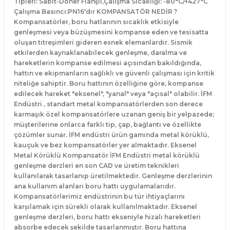
Tipleri: Sabit-Döner Flanşlı,Çalışma Sıcaklığı: -80°C/+427°C
Çalışma Basıncı:PN16'dır KOMPANSATÖR NEDİR ?
Kompansatörler, boru hatlarının sıcaklık etkisiyle
genleşmesi veya büzüşmesini kompanse eden ve tesisatta
oluşan titreşimleri gideren esnek elemanlardır. Sismik
etkilerden kaynaklanabilecek genleşme, daralma ve
hareketlerin kompanse edilmesi açısından bakıldığında,
hattın ve ekipmanların sağlıklı ve güvenli çalışması için kritik
niteliğe sahiptir. Boru hattının özelliğine göre, kompanse
edilecek hareket "eksenel", "yanal" veya "açısal" olabilir. İFM
Endüstri , standart metal kompansatörlerden son derece
karmaşık özel kompansatörlere uzanan geniş bir yelpazede;
müşterilerine onlarca farklı tip, çap, bağlantı ve özellikte
çözümler sunar. İFM endüstri ürün gamında metal körüklü,
kauçuk ve bez kompansatörler yer almaktadır. Eksenel
Metal Körüklü Kompansatör İFM Endüstri metal körüklü
genleşme derzleri en son CAD ve üretim teknikleri
kullanılarak tasarlanıp üretilmektedir. Genleşme derzlerinin
ana kullanım alanları boru hattı uygulamalarıdır.
Kompansatörlerimiz endüstrinin bu tür ihtiyaçlarını
karşılamak için sürekli olarak kullanılmaktadır. Eksenel
genleşme derzleri, boru hattı ekseniyle hizalı hareketleri
absorbe edecek şekilde tasarlanmıştır. Boru hattına