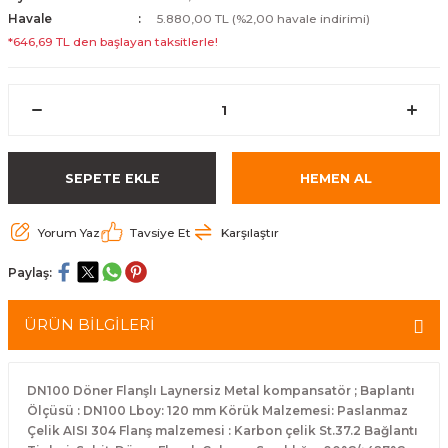
Havale
5.880,00 TL (%2,00 havale indirimi)
*646,69 TL den başlayan taksitlerle!
SEPETE EKLE
HEMEN AL
Yorum Yaz
Tavsiye Et
Karşılaştır
Paylaş:
ÜRÜN BİLGİLERİ
DN100 Döner Flanşlı Laynersiz Metal kompansatör ; Baplantı
Ölçüsü : DN100 Lboy: 120 mm Körük Malzemesi: Paslanmaz
Çelik AISI 304 Flanş malzemesi : Karbon çelik St.37.2 Bağlantı