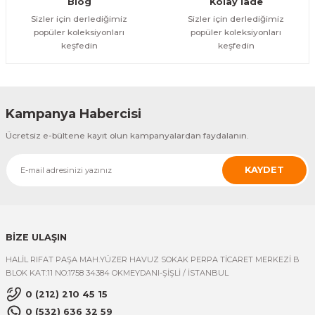
Blog
Kolay İade
Sizler için derlediğimiz
Sizler için derlediğimiz
popüler koleksiyonları
popüler koleksiyonları
keşfedin
keşfedin
Kampanya Habercisi
Ücretsiz e-bültene kayıt olun kampanyalardan faydalanın.
KAYDET
BİZE ULAŞIN
HALİL RIFAT PAŞA MAH.YÜZER HAVUZ SOKAK PERPA TİCARET MERKEZİ B
BLOK KAT:11 NO:1758 34384 OKMEYDANI-ŞİŞLİ / İSTANBUL
0 (212) 210 45 15
0 (532) 636 32 59