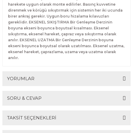
harekete uygun olarak monte edilirler. Basınç kuvvetine
direnmek ve körüğü sıkıştırmak için sistemin her iki ucunda
birer ankraj gerekir. Uygun boru hizalama kılavuzları
gereklidir. EKSENEL SIKIŞTIRMA Bir Genleşme Derzinin
boyuna ekseni boyunca boyutsal kısalması. Eksenel
sıkıştırma, eksenel hareket, çapraz veya sıkıştırma olarak
anılır. EKSENEL UZATMA Bir Genleşme Derzinin boyuna
ekseni boyunca boyutsal olarak uzatılması. Eksenel uzatma,
eksenel hareket, çaprazlama, uzama veya uzatma olarak
anılır.
YORUMLAR
SORU & CEVAP
Bu ürüne ilk yorumu siz yapın!
TAKSİT SEÇENEKLERİ
Yorum Yaz
Ürün hakkında henüz soru sorulmamış.