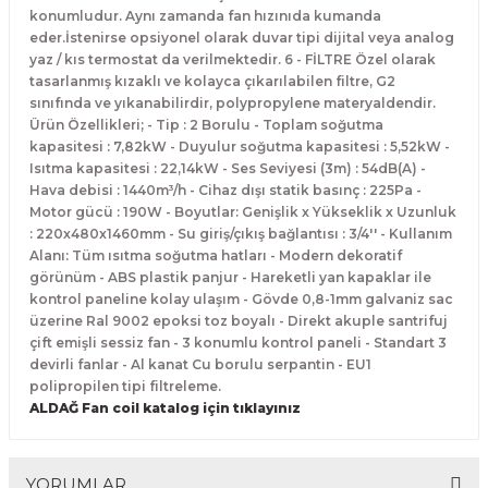
konumludur. Aynı zamanda fan hızınıda kumanda
eder.İstenirse opsiyonel olarak duvar tipi dijital veya analog
yaz / kıs termostat da verilmektedir. 6 - FİLTRE Özel olarak
tasarlanmış kızaklı ve kolayca çıkarılabilen filtre, G2
sınıfında ve yıkanabilirdir, polypropylene materyaldendir.
Ürün Özellikleri; - Tip : 2 Borulu - Toplam soğutma
kapasitesi : 7,82kW - Duyulur soğutma kapasitesi : 5,52kW -
Isıtma kapasitesi : 22,14kW - Ses Seviyesi (3m) : 54dB(A) -
Hava debisi : 1440m³/h - Cihaz dışı statik basınç : 225Pa -
Motor gücü : 190W - Boyutlar: Genişlik x Yükseklik x Uzunluk
: 220x480x1460mm - Su giriş/çıkış bağlantısı : 3/4'' - Kullanım
Alanı: Tüm ısıtma soğutma hatları - Modern dekoratif
görünüm - ABS plastik panjur - Hareketli yan kapaklar ile
kontrol paneline kolay ulaşım - Gövde 0,8-1mm galvaniz sac
üzerine Ral 9002 epoksi toz boyalı - Direkt akuple santrifuj
çift emişli sessiz fan - 3 konumlu kontrol paneli - Standart 3
devirli fanlar - Al kanat Cu borulu serpantin - EU1
polipropilen tipi filtreleme.
ALDAĞ Fan coil katalog için tıklayınız
YORUMLAR