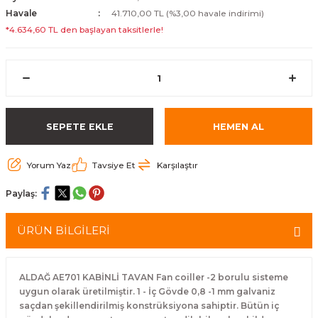
Havale
41.710,00 TL (%3,00 havale indirimi)
*4.634,60 TL den başlayan taksitlerle!
SEPETE EKLE
HEMEN AL
Yorum Yaz
Tavsiye Et
Karşılaştır
Paylaş:
ÜRÜN BİLGİLERİ
ALDAĞ AE701 KABİNLİ TAVAN Fan coiller -2 borulu sisteme
uygun olarak üretilmiştir. 1 - İç Gövde 0,8 -1 mm galvaniz
saçdan şekillendirilmiş konstrüksiyona sahiptir. Bütün iç