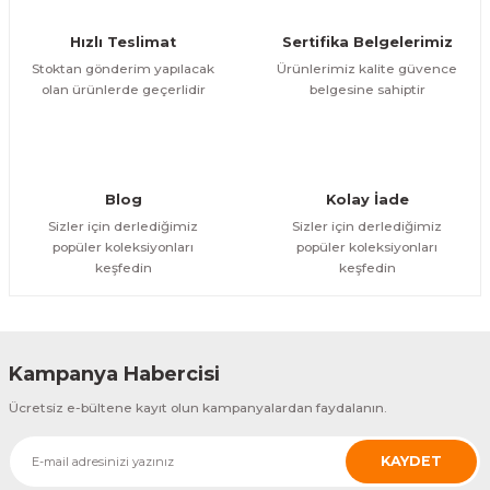
Ürün fiyatı diğer sitelerden daha pahalı.
Hızlı Teslimat
Sertifika Belgelerimiz
Bu ürüne benzer farklı alternatifler olmalı.
Stoktan gönderim yapılacak
Ürünlerimiz kalite güvence
olan ürünlerde geçerlidir
belgesine sahiptir
Gönder
Blog
Kolay İade
Sizler için derlediğimiz
Sizler için derlediğimiz
popüler koleksiyonları
popüler koleksiyonları
keşfedin
keşfedin
Kampanya Habercisi
Ücretsiz e-bültene kayıt olun kampanyalardan faydalanın.
KAYDET