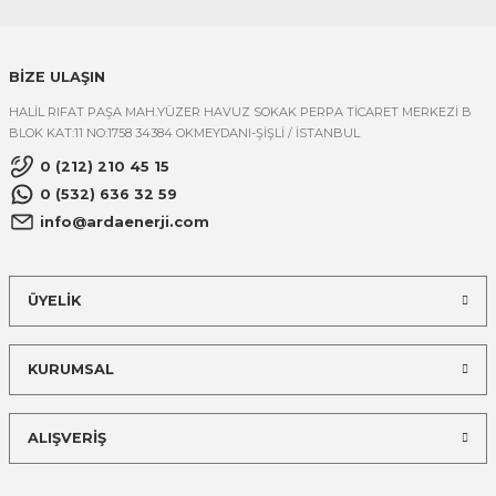
BİZE ULAŞIN
HALİL RIFAT PAŞA MAH.YÜZER HAVUZ SOKAK PERPA TİCARET MERKEZİ B
BLOK KAT:11 NO:1758 34384 OKMEYDANI-ŞİŞLİ / İSTANBUL
0 (212) 210 45 15
0 (532) 636 32 59
info@ardaenerji.com
ÜYELİK
KURUMSAL
ALIŞVERİŞ