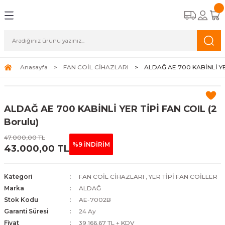
Geri Dön
Geri Dön
Geri Dön
Geri Dön
CİHAZLARI
STEMLERİ
A APAREYLERİ
EMELİ KASET TİPİ FAN COİLLER
OĞUŞMALI KAZANLAR
K HAVA APAREYLERİ
ALAR
Anasayfa
FAN COİL CİHAZLARI
ALDAĞ AE 700 KABİNLİ YER
TİPİ FAN COİLLER
ERMOSİFONLAR
 HAVA APAREYLERİ
ALAR
ALDAĞ AE 700 KABİNLİ YER TİPİ FAN COIL (2
İPİ FAN COİLLER
FBENLER
NALARI
Borulu)
47.000,00 TL
N COİLLER
%9 İNDİRİM
43.000,00 TL
COİLLER
Kategori
FAN COİL CİHAZLARI
,
YER TİPİ FAN COİLLER
Marka
ALDAĞ
Stok Kodu
AE-7002B
Garanti Süresi
24 Ay
Fiyat
39.166,67 TL + KDV