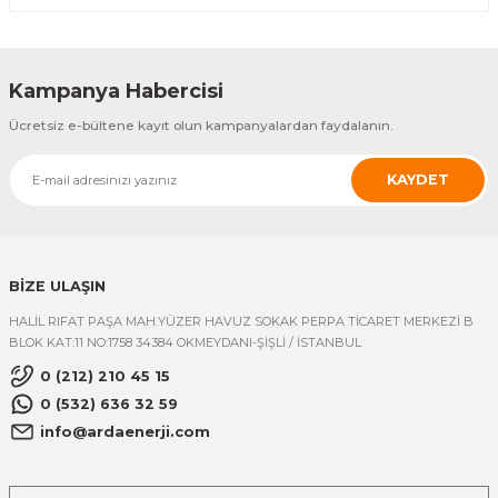
Kampanya Habercisi
Ücretsiz e-bültene kayıt olun kampanyalardan faydalanın.
KAYDET
BİZE ULAŞIN
HALİL RIFAT PAŞA MAH.YÜZER HAVUZ SOKAK PERPA TİCARET MERKEZİ B
BLOK KAT:11 NO:1758 34384 OKMEYDANI-ŞİŞLİ / İSTANBUL
0 (212) 210 45 15
0 (532) 636 32 59
info@ardaenerji.com