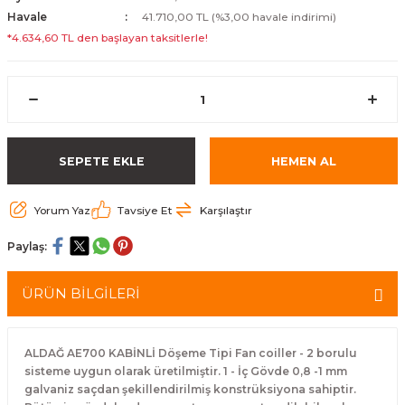
Havale
41.710,00 TL (%3,00 havale indirimi)
*4.634,60 TL den başlayan taksitlerle!
SEPETE EKLE
HEMEN AL
Yorum Yaz
Tavsiye Et
Karşılaştır
Paylaş:
ÜRÜN BİLGİLERİ
ALDAĞ AE700 KABİNLİ Döşeme Tipi Fan coiller - 2 borulu
sisteme uygun olarak üretilmiştir. 1 - İç Gövde 0,8 -1 mm
galvaniz saçdan şekillendirilmiş konstrüksiyona sahiptir.