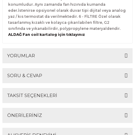
konumludur. Aynı zamanda fan hızınıda kumanda
eder.İstenirse opsiyonel olarak duvar tipi dijital veya analog
yaz / kıs termostat da verilmektedir. 6 - FİLTRE Özel olarak
tasarlanmış kızaklı ve kolayca çıkarılabilen filtre, G2
sınıfında ve yıkanabilirdir, polypropylene materyaldendir.
ALDAĞ Fan coil kartalog için tıklayınız
YORUMLAR
SORU & CEVAP
Bu ürüne ilk yorumu siz yapın!
TAKSİT SEÇENEKLERİ
Yorum Yaz
Ürün hakkında henüz soru sorulmamış.
ÖNERİLERİNİZ
Soru Sor