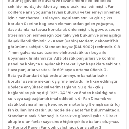
Bütün iç gövdeler duvara ve tavana monte edilebilecek
sekilde montaj delikleri açılmış olarak imal edilmiştir. Fan
coillerde ana yogusma tavası bulunur ve terlemeyi önlemek
için 3 mm thermal izolasyon uygulanmıstır. Su giris çıkıs
boruları üzerine baglanan elemanlardan gelen yoğuşma,
ilave damlama tavası konularak önlenmiştir. İç gövde, ses ve
titresimin önlenmesi için özel takviyeli büküm ve pres işçiligi
ile şekillendirilmistir. 2 - Kaset (Kabin) Modern, dekoratif bir
görünüme sahiptir. Standart beyaz (RAL 9002) renktedir. 0.8
-1 mm. galvaniz sac üzerine elektrostatik toz boya ile
boyanarak fırınlanmıstır. ABS plastik panjurlara ve kontrol
paneline kolayca ulaşılacak hareketli yan kapaklara sahiptir.
Hava panjurlar vasıtası ile 60° açıda ortama üflenir. 3 -
Batarya Standart ölçülerde alüminyum kanatlar bakır
borular üzerine mekanik şişirme metodu ile fikse edilmiştir.
Böylece en yüksek ısıl verim sağlanır. Su giriş - çıkış
bağlantıları pirinç dişli 1/2" - 3/4” 'tir ve önden bakıldığında
sol veya sağ bağlantılı imal edilebilir. 4 - Fan Dinamik ve
statik balansı alınmış kendinden motorlu çift emişli santrifüj
fan kullanılmaktadır. Bu modelde 2 adet fan bulunmaktadır.
Standart olarak 3 hız seçilir. Sessiz ve güvenli çalısır. Direkt
akuple olan fanlar sayesinde hiçbir şekilde balans oluşmaz.
5 - Kontrol Paneli Fan coili çalıstıracak ana salter 3