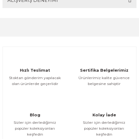
ALIŞVERİŞ DENEYİMİ
Bu ürünün fiyat bilgisi, resim, ürün açıklamalarında ve
diğer konularda yetersiz gördüğünüz noktaları öneri
formunu kullanarak tarafımıza iletebilirsiniz.
Görüş ve önerileriniz için teşekkür ederiz.
Sitemize ilk yorumu siz yapın!
Ürün resmi kalitesiz, bozuk veya görüntülenemiyor.
Ürün açıklamasında eksik bilgiler bulunuyor.
Deneyimini Paylaş
Ürün bilgilerinde hatalar bulunuyor.
Ürün fiyatı diğer sitelerden daha pahalı.
Hızlı Teslimat
Sertifika Belgelerimiz
Bu ürüne benzer farklı alternatifler olmalı.
Stoktan gönderim yapılacak
Ürünlerimiz kalite güvence
olan ürünlerde geçerlidir
belgesine sahiptir
Gönder
Blog
Kolay İade
Sizler için derlediğimiz
Sizler için derlediğimiz
popüler koleksiyonları
popüler koleksiyonları
keşfedin
keşfedin