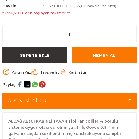
Havale
32.010,00 TL (%3,00 havale indirimi)
*3.556,79 TL den başlayan taksitlerle!
SEPETE EKLE
HEMEN AL
Yorum Yaz
Tavsiye Et
Karşılaştır
Paylaş:
ÜRÜN BİLGİLERİ
ALDAĞ AE301 KABİNLİ TAVAN Tipi Fan coiller -4 borulu
sisteme uygun olarak üretilmiştir. 1 - İç Gövde 0,8 -1 mm
galvaniz saçdan şekillendirilmiş konstrüksiyona sahiptir.