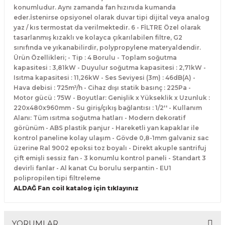
konumludur. Aynı zamanda fan hızınıda kumanda
eder.İstenirse opsiyonel olarak duvar tipi dijital veya analog
yaz / kıs termostat da verilmektedir. 6 - FİLTRE Özel olarak
tasarlanmış kızaklı ve kolayca çıkarılabilen filtre, G2
sınıfında ve yıkanabilirdir, polypropylene materyaldendir.
Ürün Özellikleri; - Tip : 4 Borulu - Toplam soğutma
kapasitesi : 3,81kW - Duyulur soğutma kapasitesi : 2,71kW -
Isıtma kapasitesi : 11,26kW - Ses Seviyesi (3m) : 46dB(A) -
Hava debisi : 725m³/h - Cihaz dışı statik basınç : 225Pa -
Motor gücü : 75W - Boyutlar: Genişlik x Yükseklik x Uzunluk :
220x480x960mm - Su giriş/çıkış bağlantısı : 1/2'' - Kullanım
Alanı: Tüm ısıtma soğutma hatları - Modern dekoratif
görünüm - ABS plastik panjur - Hareketli yan kapaklar ile
kontrol paneline kolay ulaşım - Gövde 0,8-1mm galvaniz sac
üzerine Ral 9002 epoksi toz boyalı - Direkt akuple santrifuj
çift emişli sessiz fan - 3 konumlu kontrol paneli - Standart 3
devirli fanlar - Al kanat Cu borulu serpantin - EU1
polipropilen tipi filtreleme
ALDAĞ Fan coil katalog için tıklayınız
YORUMLAR