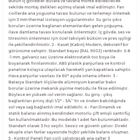
Bütün iç gövdeler duvara ve tavana monte edilebilecek
sekilde montaj delikleri açılmış olarak imal edilmiştir. Fan
coillerde ana yogusma tavası bulunur ve terlemeyi önlemek
için 3 mm thermal izolasyon uygulanmıstır. Su giris çıkıs
boruları üzerine baglanan elemanlardan gelen yoğuşma,
ilave damlama tavası konularak önlenmiştir. İç gövde, ses ve
titresimin önlenmesi için özel takviyeli büküm ve pres işçiligi
ile şekillendirilmistir. 2 - Kaset (Kabin) Modern, dekoratif bir
görünüme sahiptir. Standart beyaz (RAL 9002) renktedir. 0.8
-1 mm. galvaniz sac üzerine elektrostatik toz boya ile
boyanarak fırınlanmıstır. ABS plastik panjurlara ve kontrol
paneline kolayca ulaşılacak hareketli yan kapaklara sahiptir.
Hava panjurlar vasıtası ile 60° açıda ortama üflenir. 3 -
Batarya Standart ölçülerde alüminyum kanatlar bakır
borular üzerine mekanik şişirme metodu ile fikse edilmiştir.
Böylece en yüksek ısıl verim sağlanır. Su giriş - çıkış
bağlantıları pirinç dişli 1/2" - 3/4” 'tir ve önden bakıldığında
sol veya sağ bağlantılı imal edilebilir. 4 - Fan Dinamik ve
statik balansı alınmış kendinden motorlu çift emişli santrifüj
fan kullanılmaktadır. Bu modelde 1 adet fan bulunmaktadır.
Standart olarak 3 hız seçilir. Sessiz ve güvenli çalısır. Direkt
akuple olan fanlar sayesinde hiçbir şekilde balans oluşmaz.
5 - Kontrol Paneli Fan coili çalıstıracak ana salter 3