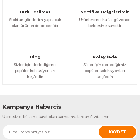
Ürün fiyatı diğer sitelerden daha pahalı.
Hızlı Teslimat
Sertifika Belgelerimiz
Bu ürüne benzer farklı alternatifler olmalı.
Stoktan gönderim yapılacak
Ürünlerimiz kalite güvence
olan ürünlerde geçerlidir
belgesine sahiptir
Gönder
Blog
Kolay İade
Sizler için derlediğimiz
Sizler için derlediğimiz
popüler koleksiyonları
popüler koleksiyonları
keşfedin
keşfedin
Kampanya Habercisi
Ücretsiz e-bültene kayıt olun kampanyalardan faydalanın.
KAYDET