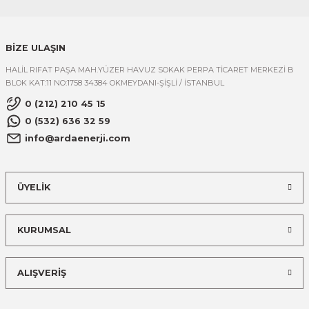
BİZE ULAŞIN
HALİL RIFAT PAŞA MAH.YÜZER HAVUZ SOKAK PERPA TİCARET MERKEZİ B
BLOK KAT:11 NO:1758 34384 OKMEYDANI-ŞİŞLİ / İSTANBUL
0 (212) 210 45 15
0 (532) 636 32 59
info@ardaenerji.com
ÜYELİK
KURUMSAL
ALIŞVERİŞ