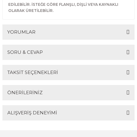
EDİLEBİLİR. İSTEĞE GÖRE FLANŞLI, DİŞLİ VEYA KAYNAKLI
OLARAK ÜRETİLEBİLİR.
YORUMLAR
SORU & CEVAP
Bu ürüne ilk yorumu siz yapın!
TAKSİT SEÇENEKLERİ
Yorum Yaz
Ürün hakkında henüz soru sorulmamış.
ÖNERİLERİNİZ
Soru Sor
ALIŞVERİŞ DENEYİMİ
Bu ürünün fiyat bilgisi, resim, ürün açıklamalarında ve
diğer konularda yetersiz gördüğünüz noktaları öneri
formunu kullanarak tarafımıza iletebilirsiniz.
Görüş ve önerileriniz için teşekkür ederiz.