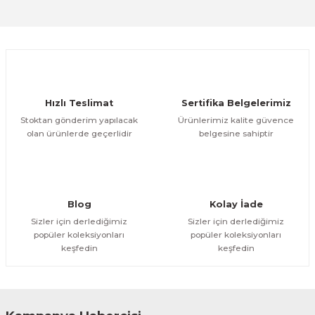
Sitemize ilk yorumu siz yapın!
Ürün resmi kalitesiz, bozuk veya görüntülenemiyor.
Ürün açıklamasında eksik bilgiler bulunuyor.
Deneyimini Paylaş
Ürün bilgilerinde hatalar bulunuyor.
Ürün fiyatı diğer sitelerden daha pahalı.
Hızlı Teslimat
Sertifika Belgelerimiz
Bu ürüne benzer farklı alternatifler olmalı.
Stoktan gönderim yapılacak
Ürünlerimiz kalite güvence
olan ürünlerde geçerlidir
belgesine sahiptir
Gönder
Blog
Kolay İade
Sizler için derlediğimiz
Sizler için derlediğimiz
popüler koleksiyonları
popüler koleksiyonları
keşfedin
keşfedin