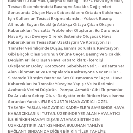
Basıncı : 10 Bar Max. Çalışma Sıcaklığı : 110 °C Hava Ayırıcılar,
Tesisat Sistemlerindeki Basınç Ve Sıcaklık Değişimleri
Sonucunda Oluşan Hava Kabarcıklarını Ortadan Kaldırmak
Için Kullanılan Tesisat Ekipmanlarıdır. - Yüksek Basınç
Altındaki Suyun Sıcaklığı Arttıkça Ortaya Çıkan Oksijen
Kabarcıkları Tesisatta Problemler Oluşturur. Bu Durumda
Hava Ayırıcı Devreye Girerek Sistemde Oluşacak Hava
Kabarcıklarını Tesisattan Uzaklaştırır Ve Korozyon, Isı
Transfer Verimliğinde Düşüş, Isınma Sorunları, Kavitasyon
Gibi Birçok Olası Sorunun Önüne Geçer. Basınç Ve Sıcaklık
Değişimleri Ile Oluşan Hava Kabarcıkları; · İçerdiği
Oksijenden Dolayı Korozyona Sebebiyet Verir. · Tesisatta Yer
Alan Ekipmanlar Ve Pompalarda Kavitasyona Neden Olur. ·
Sistemde Titreşim Yaratır Ve Ses Oluşmasına Yol Açar. · Hava
Kabarcıkları Isı Transfer Yüzeyine Yapışır Ve Isı Iletimini
Azaltarak Verimi Düşürür. · Pompa, Armatür Gibi Ekipmanlar
Da Arızalara Sebep Olur. · Radyatörlerde Biriken Hava Isınma
Sorunları Yaratır. İFM ENDÜSTRİ HAVA AYIRICI ; ÖZEL
TASARIM PASLANMAZ AYIRICI KADEMELERİ SAYESİNDE HAVA
KABARCIKLARINI TUTAR. ÜZERİNDE YER ALAN HAVA ATICI
İLE BİRİKEN HAVAYI DIŞARI ATARAK SİSTEMDEN
UZAKLAŞTIRIR. ALT KISMINDA BULUNAN TAHLİYE
BAĞLANTISINDAN DA DİĞER BİRİKİNTİLER TAHLİYE