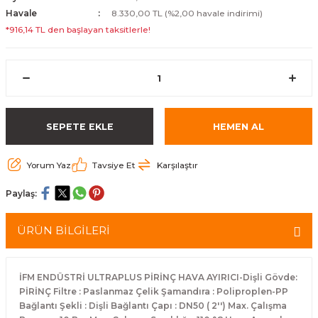
Havale
8.330,00 TL (%2,00 havale indirimi)
*916,14 TL den başlayan taksitlerle!
SEPETE EKLE
HEMEN AL
Yorum Yaz
Tavsiye Et
Karşılaştır
Paylaş:
ÜRÜN BİLGİLERİ
İFM ENDÜSTRİ ULTRAPLUS PİRİNÇ HAVA AYIRICI-Dişli Gövde:
PİRİNÇ Filtre : Paslanmaz Çelik Şamandıra : Poliproplen-PP
Bağlantı Şekli : Dişli Bağlantı Çapı : DN50 ( 2'') Max. Çalışma