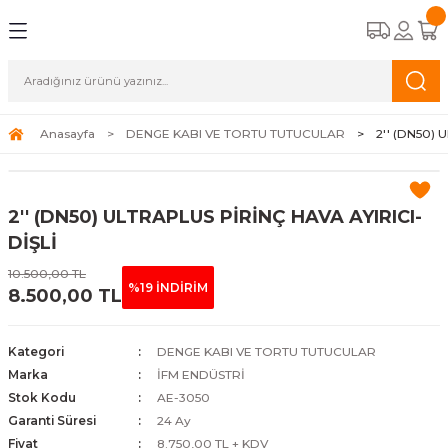
Geri Dön
Geri Dön
Geri Dön
Geri Dön
CİHAZLARI
STEMLERİ
A APAREYLERİ
EMELİ KASET TİPİ FAN COİLLER
OĞUŞMALI KAZANLAR
K HAVA APAREYLERİ
ALAR
Anasayfa
DENGE KABI VE TORTU TUTUCULAR
2'' (DN50) 
TİPİ FAN COİLLER
ERMOSİFONLAR
 HAVA APAREYLERİ
ALAR
2'' (DN50) ULTRAPLUS PİRİNÇ HAVA AYIRICI-
İPİ FAN COİLLER
FBENLER
NALARI
DİŞLİ
10.500,00 TL
N COİLLER
%19 İNDİRİM
8.500,00 TL
COİLLER
Kategori
DENGE KABI VE TORTU TUTUCULAR
Marka
İFM ENDÜSTRİ
Stok Kodu
AE-3050
Garanti Süresi
24 Ay
Fiyat
8.750,00 TL + KDV