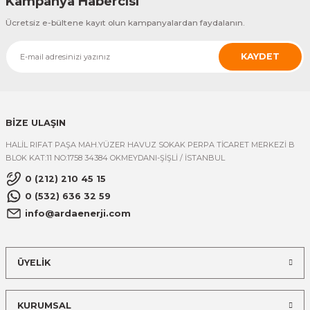
Kampanya Habercisi
Ücretsiz e-bültene kayıt olun kampanyalardan faydalanın.
KAYDET
BİZE ULAŞIN
HALİL RIFAT PAŞA MAH.YÜZER HAVUZ SOKAK PERPA TİCARET MERKEZİ B
BLOK KAT:11 NO:1758 34384 OKMEYDANI-ŞİŞLİ / İSTANBUL
0 (212) 210 45 15
0 (532) 636 32 59
info@ardaenerji.com
ÜYELİK
KURUMSAL